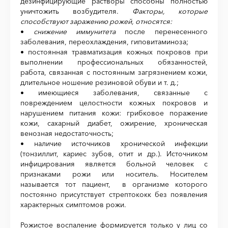
дезинфицирующие растворы способны полностью
уничтожить возбудителя.
Факторы, которые
способствуют заражению рожей, относятся:
•
снижение иммунитета
после перенесенного
заболевания, переохлаждения, гиповитаминоза;
• постоянная травматизация кожных покровов при
выполнении профессиональных обязанностей,
работа, связанная с постоянным загрязнением кожи,
длительное ношение резиновой обуви и т. д.;
• имеющиеся заболевания, связанные с
повреждением целостности кожных покровов и
нарушением питания кожи: грибковое поражение
кожи, сахарный диабет, ожирение, хроническая
венозная недостаточность;
• наличие источников хронической инфекции
(тонзиллит, кариес зубов, отит и др.). Источником
инфицирования является больной человек с
признаками рожи или носитель. Носителем
называется тот пациент, в организме которого
постоянно присутствует стрептококк без появления
характерных симптомов рожи.
Рожистое воспаление формируется только у лиц со