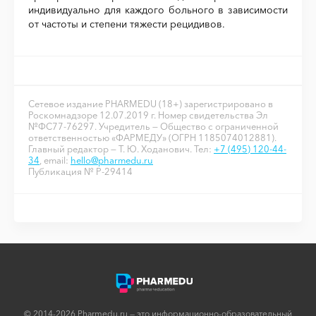
индивидуально для каждого больного в зависимости
от частоты и степени тяжести рецидивов.
Сетевое издание PHARMEDU (18+) зарегистрировано в
Роскомнадзоре 12.07.2019 г. Номер свидетельства Эл
№ФС77-76297. Учредитель — Общество с ограниченной
ответственностью «ФАРМЕДУ» (ОГРН 1185074012881).
Главный редактор — Т. Ю. Ходанович. Тел:
+7 (495) 120-44-
34
, email:
hello@pharmedu.ru
Публикация № P-29414
© 2014-2026 Pharmedu.ru — это информационно-образовательный