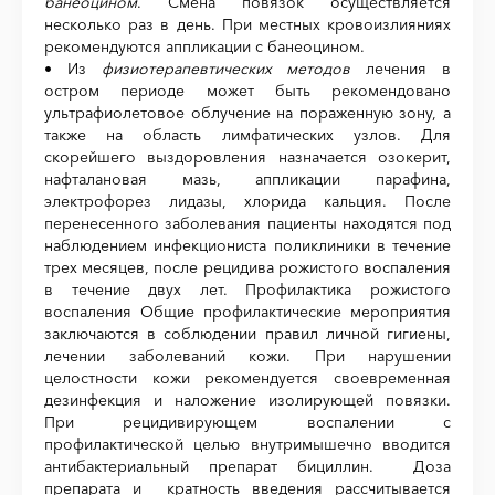
банеоцином
. Смена повязок осуществляется
несколько раз в день. При местных кровоизлияниях
рекомендуются аппликации с банеоцином.
• Из
физиотерапевтических методов
лечения в
остром периоде может быть рекомендовано
ультрафиолетовое облучение на пораженную зону, а
также на область лимфатических узлов. Для
скорейшего выздоровления назначается озокерит,
нафталановая мазь, аппликации парафина,
электрофорез лидазы, хлорида кальция. После
перенесенного заболевания пациенты находятся под
наблюдением инфекциониста поликлиники в течение
трех месяцев, после рецидива рожистого воспаления
в течение двух лет. Профилактика рожистого
воспаления Общие профилактические мероприятия
заключаются в соблюдении правил личной гигиены,
лечении заболеваний кожи. При нарушении
целостности кожи рекомендуется своевременная
дезинфекция и наложение изолирующей повязки.
При рецидивирующем воспалении с
профилактической целью внутримышечно вводится
антибактериальный препарат бициллин. Доза
препарата и кратность введения рассчитывается