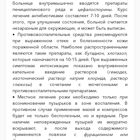
больнице внутримышечно вводятся препараты
пенициллинового ряда и
цефалоспорины
. Курс
лечения антибиотиками составляет 7-10 дней. После
этого, при улучшении состояния, больной считается
незаразным для окружающих, и может быть выписан.
• Противовоспалительные средства рекомендуются
при выраженном отеке и болезненности кожи
пораженной области. Наиболее распространенными
являются такие препараты, как
бутадион, хлотазол
,
которые назначаются на 10-15 дней. При выраженных
симптомах интоксикации показано внутривенное
капельное введение растворов (
гемодез,
изотонический
раствор натрия хлорида, раствор
глюкозы
) в сочетании с мочегонными и
противовоспалительными препаратами.
• Местное лечение рожи необходимо только при
возникновении пузырьков в зоне воспаления. В
противном случае применение мазей и компрессов
будет не только бесполезным, но и вредным. При
наличии неповрежденных пузырей их аккуратно
вскрывают, а после выхода содержимого
применяются повязки с
фурацилином или