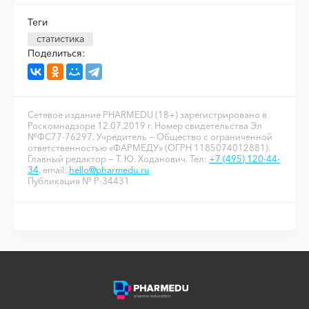
Теги
статистика
Поделиться:
Сетевое издание PHARMEDU (18+) зарегистрировано в
Роскомнадзоре 12.07.2019 г. Номер свидетельства Эл
№ФС77-76297. Учредитель — Общество с ограниченной
ответственностью «ФАРМЕДУ» (ОГРН 1185074012881).
Главный редактор — Т. Ю. Ходанович. Тел:
+7 (495) 120-44-
34
, email:
hello@pharmedu.ru
Публикация № P-34431