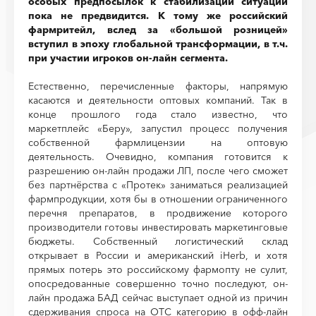
особых предпосылок к стабилизации ситуации
пока не предвидится. К тому же российский
фармритейл, вслед за «большой розницей»
вступил в эпоху глобальной трансформации, в т.ч.
при участии игроков он-лайн сегмента.
Естественно, перечисленные факторы, напрямую
касаются и деятельности оптовых компаний. Так в
конце прошлого года стало известно, что
маркетплейс «Беру», запустил процесс получения
собственной фармлицензии на оптовую
деятельность. Очевидно, компания готовится к
разрешению он-лайн продажи ЛП, после чего сможет
без партнёрства с «Протек» заниматься реализацией
фармпродукции, хотя бы в отношении ограниченного
перечня препаратов, в продвижение которого
производители готовы инвестировать маркетинговые
бюджеты. Собственный логистический склад
открывает в России и американский iHerb, и хотя
прямых потерь это российскому фармопту не сулит,
опосредованные совершенно точно последуют, он-
лайн продажа БАД сейчас выступает одной из причин
сдерживания спроса на ОТС категорию в офф-лайн