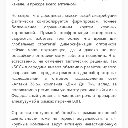
канале, и прежде всего аптечном.
Не секрет, что доходность классической дистрибуции
фактически контролируется фармпромом, точнее
более-менее ограниченным кругом крупных
корпораций. Прямой конфронтации интересанты
стараются, избегать, тем более, что время для
глобальных стратегий диверсификации оптовиков
сейчас мало подходящее, да и далеко не все
российские оптовики могут себе это позволить. Что,
естественно, не отменяет тактических решений. Так
«БСС» в середине января объявил о развитии нового
направления – продажи реагентов для лабораторных
исследований, а оптовое подразделение сети
«Аптеки 36,6», компания «Джи Ди Пи», вслед за
поставками в региональную льготу решила выйти и на
Федеральный уровень, в частности речь о препарате
алемтузумаб в рамках перечня ВЗН.
Стратегии конкурентной борьбы в рамках основной
деятельности тоже не теряют актуальности, в т.ч.
крупные компании ведут активную инвестиционную