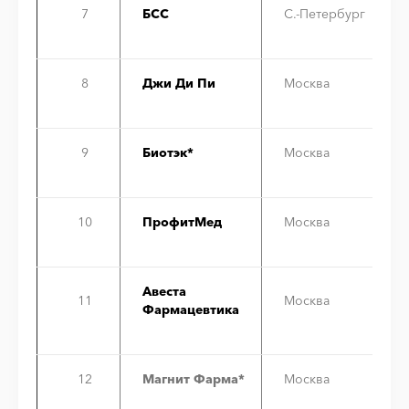
7
БСС
С.-Петербург
8
Джи Ди Пи
Москва
9
Биотэк*
Москва
10
ПрофитМед
Москва
Авеста
11
Москва
Фармацевтика
12
Магнит Фарма*
Москва