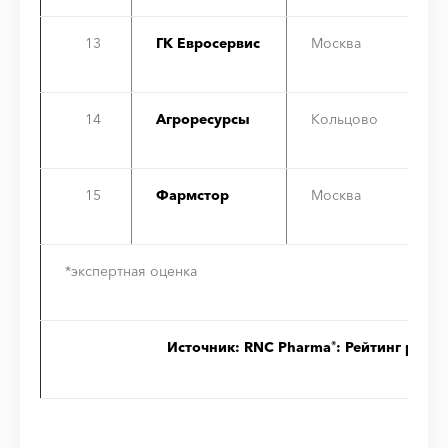
13
ГК Евросервис
Москва
14
Агроресурсы
Кольцово
15
Фармстор
Москва
*экспертная оценка
Источник: RNC Pharma
: Рейтинг рос
®