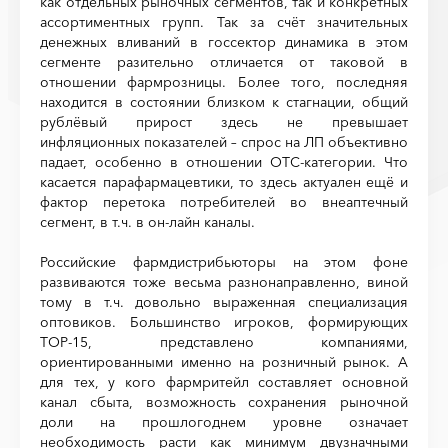
как отдельных рыночных сегментов, так и конкретных
ассортиментных групп. Так за счёт значительных
денежных вливаний в госсектор динамика в этом
сегменте разительно отличается от таковой в
отношении фармрозницы. Более того, последняя
находится в состоянии близком к стагнации, общий
рублёвый прирост здесь не превышает
инфляционных показателей – спрос на ЛП объективно
падает, особенно в отношении ОТС-категории. Что
касается парафармацевтики, то здесь актуален ещё и
фактор перетока потребителей во внеаптечный
сегмент, в т.ч. в он-лайн каналы.
Российские фармдистрибьюторы на этом фоне
развиваются тоже весьма разнонаправленно, виной
тому в т.ч. довольно выраженная специализация
оптовиков. Большинство игроков, формирующих
ТОР-15, представлено компаниями,
ориентированными именно на розничный рынок. А
для тех, у кого фармритейл составляет основной
канал сбыта, возможность сохранения рыночной
доли на прошлогоднем уровне означает
необходимость расти как минимум двузначными