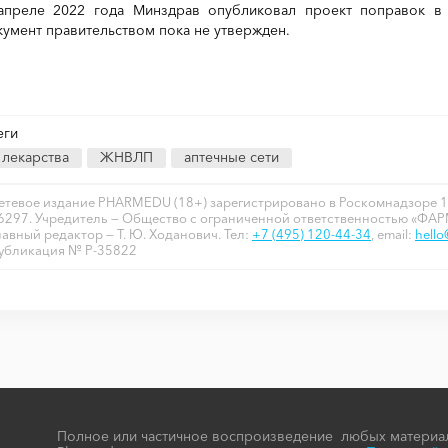
апреле 2022 года Минздрав опубликовал проект поправок в 
кумент правительством пока не утвержден.
еги
лекарства
ЖНВЛП
аптечные сети
етевое издание PHARMEDU (18+) зарегистрировано в Роскомнадзоре 1
6297. Учредитель — Общество с ограниченной ответственностью «ФА
лавный редактор — Т. Ю. Ходанович. Тел:
+7 (495) 120-44-34
, email:
hell
убликация № P-35822
Полное или частичное воспроизведение любых материал