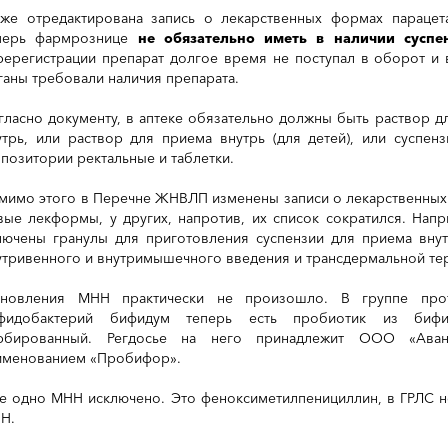
кже отредактирована запись о лекарственных формах парацет
перь фармрознице
не обязательно иметь в наличии суспе
ререгистрации препарат долгое время не поступал в оборот и 
ганы требовали наличия препарата.
гласно документу, в аптеке обязательно должны быть раствор д
утрь, или раствор для приема внутрь (для детей), или суспенз
ппозитории ректальные и таблетки.
мимо этого в Перечне ЖНВЛП изменены записи о лекарственных
вые лекформы, у других, напротив, их список сократился. На
лючены гранулы для приготовления суспензии для приема вну
утривенного и внутримышечного введения и трансдермальной тер
новления МНН практически не произошло. В группе про
фидобактерий бифидум теперь есть пробиотик из бифи
рбированный. Регдосье на него принадлежит ООО «Аван
именованием «Пробифор».
е одно МНН исключено. Это феноксиметилпенициллин, в ГРЛС не
Н.