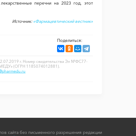
лекарственные перечни на 2023 год, этот
Источник:
«Фармацевтический вестник»
Поделиться:
2.07.2019 г. Номер свидетельства Эл №ФС77-
РМЕДУ» (ОГРН 1185074012881).
o@pharmedu.ru
ов сайта без письменного разрешения редакции