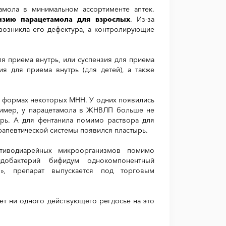
амола в минимальном ассортименте аптек.
нзию парацетамола для взрослых
. Из-за
возникла его дефектура, а контролирующие
ля приема внутрь, или суспензия для приема
ия для приема внутрь (для детей), а также
 формах некоторых МНН. У одних появились
пример, у парацетамола в ЖНВЛП больше не
трь. А для фентанила помимо раствора для
апевтической системы появился пластырь.
тиводиарейных микроорганизмов помимо
добактерий бифидум однокомпонентный
», препарат выпускается под торговым
т ни одного действующего регдосье на это