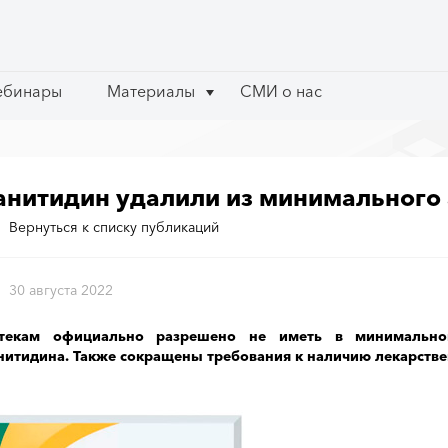
ебинары
ебинары
Материалы
Материалы
СМИ о нас
СМИ о нас
анитидин удалили из минимального 
Вернуться к списку публикаций
30 августа 2022
текам официально разрешено не иметь в минимально
нитидина. Также сокращены требования к наличию лекарств