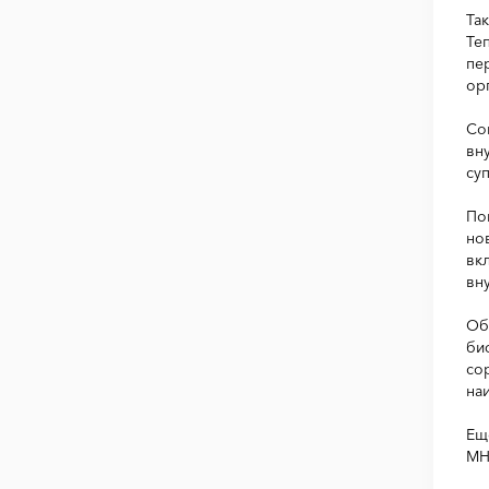
Та
Те
пе
ор
Со
вн
су
По
но
вк
вн
Об
би
со
на
Ещ
МН