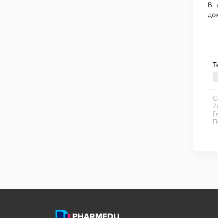
В 
до
Т
С
7
Г
П