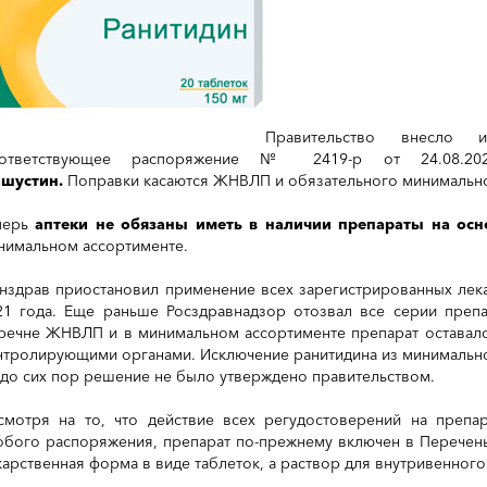
Правительство внесло и
ответствующее распоряжение № 2419-р от 24.08.20
шустин.
Поправки касаются ЖНВЛП и обязательного минимальног
перь
аптеки не обязаны иметь в наличии препараты на осн
нимальном ассортименте.
нздрав приостановил применение всех зарегистрированных лека
21 года. Еще раньше Росздравнадзор отозвал все серии преп
речне ЖНВЛП и в минимальном ассортименте препарат оставался
нтролирующими органами. Исключение ранитидина из минимально
 до сих пор решение не было утверждено правительством.
смотря на то, что действие всех регудостоверений на преп
обого распоряжения, препарат по-прежнему включен в Перечень
карственная форма в виде таблеток, а раствор для внутривенног