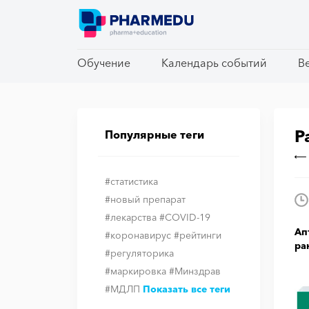
Обучение
Обучение
Календарь событий
Календарь событий
В
В
Р
Популярные теги
#статистика
#новый препарат
#лекарства
#COVID-19
Ап
#коронавирус
#рейтинги
ра
#регуляторика
#маркировка
#Минздрав
#МДЛП
Показать все теги