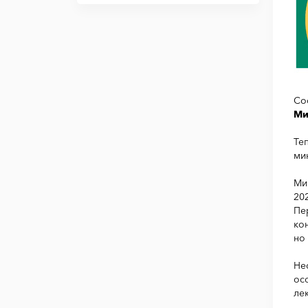
Со
Ми
Те
ми
Ми
20
Пе
ко
но
Не
ос
ле