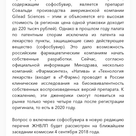
содержащим софосбувир, является препарат
Совальди производства американской компании
Gilead Sciences — этим и объясняется его высокая
стоимость (в регионах цена одной упаковки доходит
до 220 тысяч рублей). Однако в прошлом году палата
по патентным спорам исключила из патента на
лекарство пункты, защищающие само действующее
вещество (софосбувир). Это дало возможность
российским фармацевтическим компаниям начать
собственные разработки. Сейчас, согласно
официальной информации Минздрава, несколько
компаний: «Фармасинтез», «Натива» и «Технология
лекарств» (входит в «Р-Фарм») проводят в России
клинические исследования на биоэквивалентность
собственных воспроизведенных версий препарата. К
сожалению, эти дженерики смогут появиться на
рынке только через четыре года после регистрации
оригинала, то есть в 2020 году.
Вопрос о включении софосбувира в новую редакцию
перечня ЖНВЛП будет рассмотрен на ближайшем
заседании комиссии 4 сентября 2018 года.