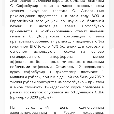
диагностике и лечению взрослых больных гепатитом
С Софосбувир входит в число основных схем
лечения вирусного гепатита С. Аналогичные
рекомендации представлены в этом году ВОЗ и
Европейской ассоциацией по изучению болезней
печени. В настоящее время Софосбувир
применяется в комбинированных схемах лечения
гепатита С. Доступность комбинаций с этим
препаратом особенно актуальна для пациентов с 3-м
генотипом ВГС (около 40% больных), для которых в
основном используются схемы на основе
пегилированного интерферона — менее
эффективные, более продолжительные, с тяжелыми
побочными эффектами. Стоимость 12 недельного
курса софосбувир + даклатасвир достигает 1
миллиона рублей, причем в данной комбинации 705,9
тысячи рублей приходится на софосбувир — при этом
в мире стоимость 12-недельного курса препарата в
рамках госзакупок опускается до 50 долларов США
(примерно 3200 рублей).
На сегодняшний день единственным
зарегистрированным в России лекарством,