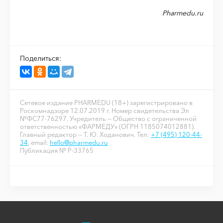
Pharmedu.ru
Поделиться:
Сетевое издание PHARMEDU (18+) зарегистрировано в
Роскомнадзоре 12.07.2019 г. Номер свидетельства Эл
№ФС77-76297. Учредитель — Общество с ограниченной
ответственностью «ФАРМЕДУ» (ОГРН 1185074012881).
Главный редактор — Т. Ю. Ходанович. Тел:
+7 (495) 120-44-
34
, email:
hello@pharmedu.ru
Публикация № P-33765