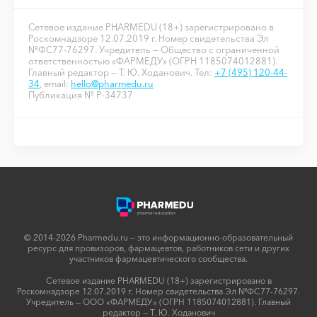
Сетевое издание PHARMEDU (18+) зарегистрировано в
Роскомнадзоре 12.07.2019 г. Номер свидетельства Эл
№ФС77-76297. Учредитель — Общество с ограниченной
ответственностью «ФАРМЕДУ» (ОГРН 1185074012881).
Главный редактор — Т. Ю. Ходанович. Тел:
+7 (495) 120-44-
34
, email:
hello@pharmedu.ru
Публикация № P-34737
© 2014-2026 Pharmedu.ru — это информационно-образовательный
ресурс для провизоров, фармацевтов, работников сети и других
участников фармацевтического сообщества.
Сетевое издание PHARMEDU (18+) зарегистрировано в
Роскомнадзоре 12.07.2019 г. Номер свидетельства Эл №ФС77-76297.
Учредитель — ООО «ФАРМЕДУ» (ОГРН 1185074012881). Главный
редактор — Т. Ю. Ходанович