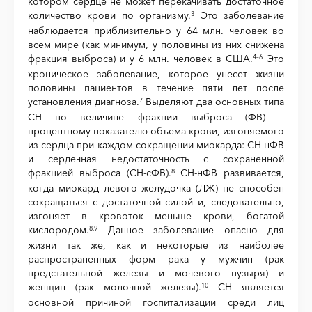
котором сердце не может перекачивать достаточное
количество крови по организму.
Это заболевание
3
наблюдается приблизительно у 64 млн. человек во
всем мире (как минимум, у половины из них снижена
фракция выброса) и у 6 млн. человек в США.
Это
4–
6
хроническое заболевание, которое унесет жизни
половины пациентов в течение пяти лет после
установления диагноза.
Выделяют два основных типа
7
СН по величине фракции выброса (ФВ) —
процентному показателю объема крови, изгоняемого
из сердца при каждом сокращении миокарда: СН-нФВ
и сердечная недостаточность с сохраненной
фракцией выброса (СН-сФВ).
СН-нФВ развивается,
8
когда миокард левого желудочка (ЛЖ) не способен
сокращаться с достаточной силой и, следовательно,
изгоняет в кровоток меньше крови, богатой
кислородом.
Данное заболевание опасно для
8,
9
жизни так же, как и некоторые из наиболее
распространенных форм рака у мужчин (рак
предстательной железы и мочевого пузыря) и
женщин (рак молочной железы).
СН является
10
основной причиной госпитализации среди лиц