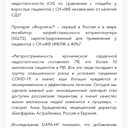
недостаточности (СН) по сравнению с плацебо у
взрослых пациентов с СН-нФВ независимо от наличия
СД2
.
2
Препарат «Форсига»® — первый в России и в мире
ингибитор натрий-глюкозного котранспортера
(SGLT2), зарегистрированный для применения у
пациентов с СН-нФВ (ФВЛЖ ≤ 40%)
.
1
«Распространенность хронической сердечной
недостаточности составляет 7%, это более 10
миллионов пациентов в РФ. Все эти люди попадают в
группу повышенного риска в условиях пандемии
COVID
-19, а значит, еще больше нуждаются в
своевременном и эффективном лечении. Сегодня мы
сделали важный шаг: инновационный препарат стал
доступен
российским пациентам, а значит качество
жизни миллионов людей изменится к лучшему»,
—
говорит Анна Бращенкова, медицинский директор
«Биофарма» АстраЗенека, Россия и Евразия.
Исследование DAPA-HF показало, что добавление