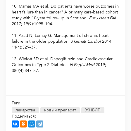
10. Mamas MA et al. Do patients have worse outcomes in
heart failure than in cancer? A primary care-based cohort
study with 10-year follow-up in Scotland.
Eur J Heart Fail
2017; 19(9):1095–104.
11. Azad N, Lemay G. Management of chronic heart
failure in the older population.
J Geriatr Cardiol
2014;
11(4):329–37.
12. Wiviott SD et al. Dapagliflozin and Cardiovascular
Outcomes in Type 2 Diabetes.
N
Engl
J
Med
2019;
380(4):347–57.
Теги
лекарства
новый препарат
ЖНВЛП
Поделиться: