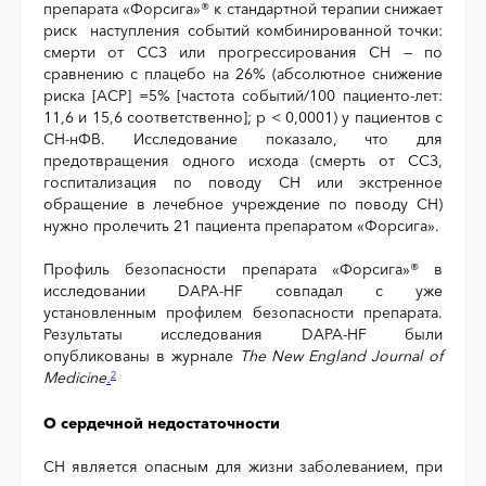
препарата «Форсига»® к стандартной терапии снижает
риск наступления событий комбинированной точки:
смерти от ССЗ или прогрессирования СН — по
сравнению с плацебо на 26% (абсолютное снижение
риска [АСР] =5% [частота событий/100 пациенто-лет:
11,6 и 15,6 соответственно]; p < 0,0001) у пациентов с
СН-нФВ. Исследование показало, что для
предотвращения одного исхода (смерть от ССЗ,
госпитализация по поводу СН или экстренное
обращение в лечебное учреждение по поводу СН)
нужно пролечить 21 пациента препаратом «Форсига».
Профиль безопасности препарата «Форсига»® в
исследовании DAPA-HF совпадал с уже
установленным профилем безопасности препарата.
Результаты исследования DAPA-HF были
опубликованы в журнале
The New England Journal of
Medicine
.
2
О сердечной недостаточности
СН является опасным для жизни заболеванием, при