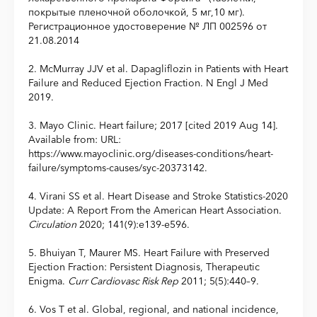
покрытые пленочной оболочкой, 5 мг,10 мг).
Регистрационное удостоверение № ЛП 002596 от
21.08.2014
2. McMurray JJV et al. Dapagliflozin in Patients with Heart
Failure and Reduced Ejection Fraction. N Engl J Med
2019.
3. Mayo Clinic. Heart failure; 2017 [cited 2019 Aug 14].
Available from: URL:
https://www.mayoclinic.org/diseases-conditions/heart-
failure/symptoms-causes/syc-20373142.
4. Virani SS et al. Heart Disease and Stroke Statistics-2020
Update: A Report From the American Heart Association.
Circulation
2020; 141(9):e139-e596.
5. Bhuiyan T, Maurer MS. Heart Failure with Preserved
Ejection Fraction: Persistent Diagnosis, Therapeutic
Enigma.
Curr Cardiovasc Risk Rep
2011; 5(5):440–9.
6. Vos T et al. Global, regional, and national incidence,