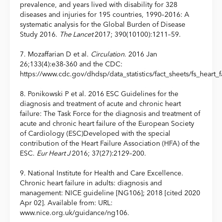
prevalence, and years lived with disability for 328
diseases and injuries for 195 countries, 1990–2016: A
systematic analysis for the Global Burden of Disease
Study 2016.
The Lancet
2017; 390(10100):1211–59.
7. Mozaffarian D et al.
Circulation
. 2016 Jan
26;133(4):e38-360 and the CDC:
https://www.cdc.gov/dhdsp/data_statistics/fact_sheets/fs_heart_f
8. Ponikowski P et al. 2016 ESC Guidelines for the
diagnosis and treatment of acute and chronic heart
failure: The Task Force for the diagnosis and treatment of
acute and chronic heart failure of the European Society
of Cardiology (ESC)Developed with the special
contribution of the Heart Failure Association (HFA) of the
ESC.
Eur Heart J
2016; 37(27):2129–200.
9. National Institute for Health and Care Excellence.
Chronic heart failure in adults: diagnosis and
management: NICE guideline [NG106]; 2018 [cited 2020
Apr 02]. Available from: URL:
www.nice.org.uk/guidance/ng106.