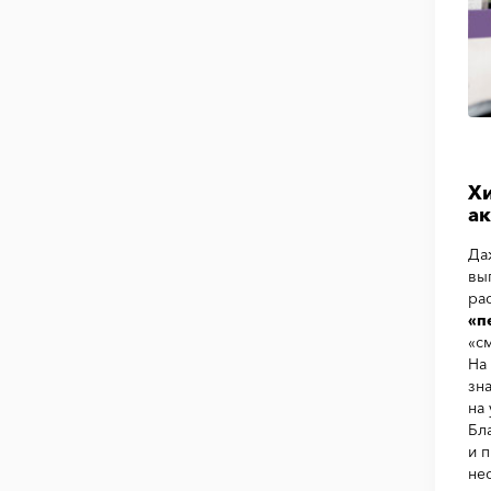
Хи
а
Да
вы
ра
«п
«с
На
зн
на
Бл
и 
не