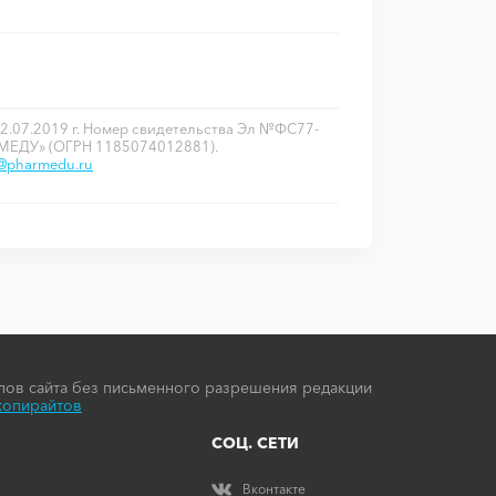
2.07.2019 г. Номер свидетельства Эл №ФС77-
РМЕДУ» (ОГРН 1185074012881).
o@pharmedu.ru
ов сайта без письменного разрешения редакции
копирайтов
СОЦ. СЕТИ
Вконтакте