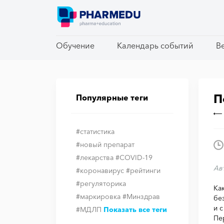
Обучение
Обучение
Календарь событий
Календарь событий
В
В
П
Популярные теги
#статистика
#новый препарат
#лекарства
#COVID-19
Ав
#коронавирус
#рейтинги
#регуляторика
Ка
#маркировка
#Минздрав
бе
и 
#МДЛП
Показать все теги
Пе