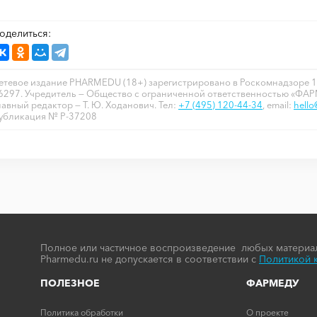
оделиться:
етевое издание PHARMEDU (18+) зарегистрировано в Роскомнадзоре 1
6297. Учредитель — Общество с ограниченной ответственностью «ФА
лавный редактор — Т. Ю. Ходанович. Тел:
+7 (495) 120-44-34
, email:
hell
убликация № P-37208
Полное или частичное воспроизведение любых материал
Pharmedu.ru не допускается в соответствии с
Политикой 
ПОЛЕЗНОЕ
ФАРМЕДУ
Политика обработки
О проекте