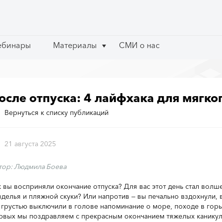
ебинары
ебинары
Материалы
Материалы
СМИ о нас
СМИ о нас
осле отпуска: 4 лайфхака для мягко
Вернуться к списку публикаций
21 августа 2025
тор: Людмила Боева
к вы восприняли окончание отпуска? Для вас этот день стал вол
зделья и пляжной скуки? Или напротив — вы печально вздохнули, 
с грустью выключили в голове напоминание о море, походе в гор
рвых мы поздравляем с прекрасным окончанием тяжелых каникул,