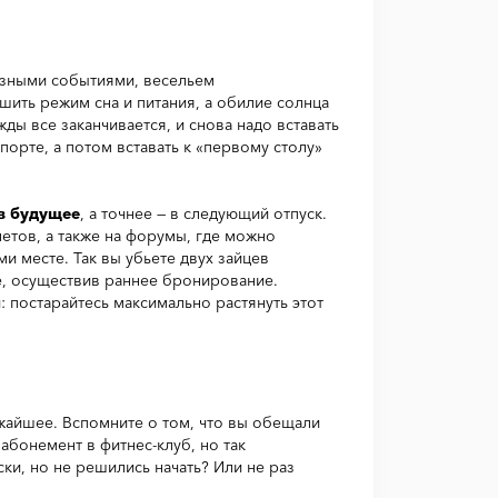
азными событиями, весельем
ить режим сна и питания, а обилие солнца
ды все заканчивается, и снова надо вставать
порте, а потом вставать к «первому столу»
в будущее
, а точнее — в следующий отпуск.
етов, а также на форумы, где можно
и месте. Так вы убьете двух зайцев
е, осуществив раннее бронирование.
 постарайтесь максимально растянуть этот
жайшее. Вспомните о том, что вы обещали
 абонемент в фитнес-клуб, но так
ки, но не решились начать? Или не раз