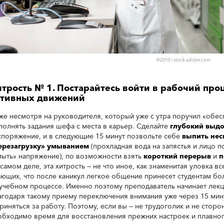
rh2010
/
stock.adobe.com
трость № 1. Постарайтесь войти в рабочий про
ктивных движений
же несмотря на руководителя, который уже с утра поручил «обес
полнять задания шефа с места в карьер. Сделайте
глубокий выд
споряжение, и в следующие 15 минут позвольте себе
выпить нес
ерезагрузку» умыванием
(прохладная вода на запястья и лицо 
мыть» напряжение), по возможности взять
короткий перерыв
и
п
 самом деле, эта хитрость — не что иное, как знаменитая уловка 
ающих, что после каникул легкое общение принесет студентам б
 учебном процессе. Именно поэтому преподаватель начинает лекц
агодаря такому приему переключения внимания уже через 15 мину
приняться за работу. Поэтому, если вы — не трудоголик и не сторо
обходимо время для восстановления прежних настроек и плавно