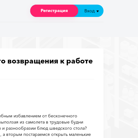
Регистрация
Регистрация
Вход
Вход
го возвращения к работе
шебным избавлением от бесконечного
выползая из самолета в трудовые будни
ы и разнообразии блюд шведского стола?
 а вторым постараемся открыть маленькие