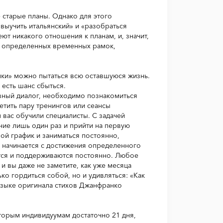
е старые планы. Однако для этого
выучить итальянский» и «разобраться
еют никакого отношения к планам, и, значит,
ни определенных временных рамок,
алки» можно пытаться всю оставшуюся жизнь.
 есть шанс сбыться.
ивный диалог, необходимо познакомиться
етить пару тренингов или сеансы
м вас обучили специалисты. С задачей
ние лишь один раз и прийти на первую
ой график и заниматься постоянно,
е начинается с достижения определенного
ются и поддерживаются постоянно. Любое
 и вы даже не заметите, как уже месяца
ко гордиться собой, но и удивляться: «Как
 языке оригинала стихов Джанфранко
оторым индивидуумам достаточно 21 дня,