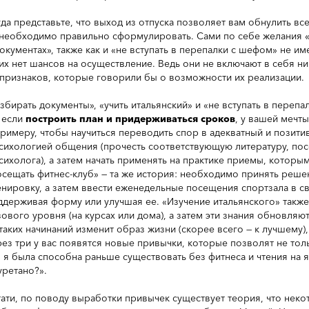
гда представьте, что выход из отпуска позволяет вам обнулить вс
 необходимо правильно сформулировать. Сами по себе желания «
документах», также как и «не вступать в перепалки с шефом» не им
них нет шансов на осуществление. Ведь они не включают в себя 
 признаков, которые говорили бы о возможности их реализации.
азбирать документы», «учить итальянский» и «не вступать в переп
 если
построить план и придерживаться сроков
, у вашей мечты
примеру, чтобы научиться переводить спор в адекватный и позит
психологией общения (прочесть соответствующую литературу, пос
психолога), а затем начать применять на практике приемы, которы
осещать фитнес-клуб» — та же история: необходимо принять реше
енировку, а затем ввести еженедельные посещения спортзала в св
ддерживая форму или улучшая ее. «Изучение итальянского» такж
зового уровня (на курсах или дома), а затем эти знания обновля
 таких начинаний изменит образ жизни (скорее всего — к лучшему),
рез три у вас появятся новые привычки, которые позволят не толь
о я была способна раньше существовать без фитнеса и чтения на
уретано?».
тати, по поводу выработки привычек существует теория, что нек