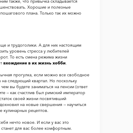
ним также, что привычка складывается
ршенствовать. Хорошие и полезные
 пошагового плана. Только так их можно
еще и трудоголики. А для них настоящим
зить уровень стресса у любителей
рот. То есть смена режима жизни
ет
вхождение в их жизнь хобби
.
бычная прогулка, если можно все свободное
 на следующий квартал. Но поскольку
 чем вы будете заниматься на пенсии (ответ
ите — как счастлив был римский император
остаток своей жизни посвятивший
дохновил на новые свершения — научиться
ие кулинарных рецептов.
ебя нечто новое. И если у вас это
 станет для вас более комфортным.