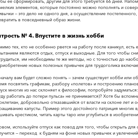
обы ее сформировать, другим для этого требуется 66 дней. Напом
 мелких элементов, которые постоянно можно пополнять и сове
ивычки — это дело не одного дня, а осуществление постепенного,
евратить в повседневный образ жизни.
трость № 4. Впустите в жизнь хобби
мимо тех, кто не особенно рвется на работу после каникул, есть 
пытанием являются отдых, отпуск и выходные. Для того чтобы сни
трудиться, им необходимы те же методы, но с точностью до наобо
приобретение новых полезных привычек для трудоголика включа
началу вам будет сложно понять — зачем существует хобби или о
емя посвятить графикам, разбору «полетов» и построению планов
пуск многих из нас склоняет к философии, попробуйте задуматься:
уду работать до потери пульса» не принимается)? Хотя бы вспомн
оклетиан, добровольно отказавшийся от власти на склоне лет и 
ращиванию капусты. Пример этого достойного патриция многих в
шивать крестиком, читать карты таро или углубиться в изобретен
овом, используйте отпуск как повод для того, чтобы открыть для с
лучится — переход к будням на фоне новых привычек и увлечений