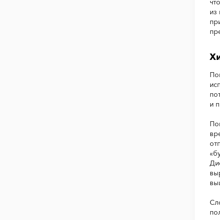
чт
из
пр
пр
Хи
По
ис
по
и 
По
вр
от
«б
Ди
вы
вы
Сл
по