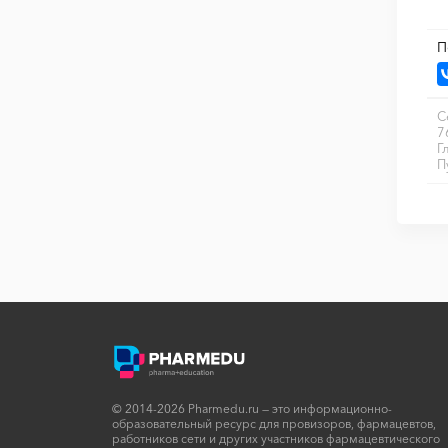
П
С
7
Г
П
© 2014-2026 Pharmedu.ru — это информационно-
образовательный ресурс для провизоров, фармацевтов,
работников сети и других участников фармацевтического