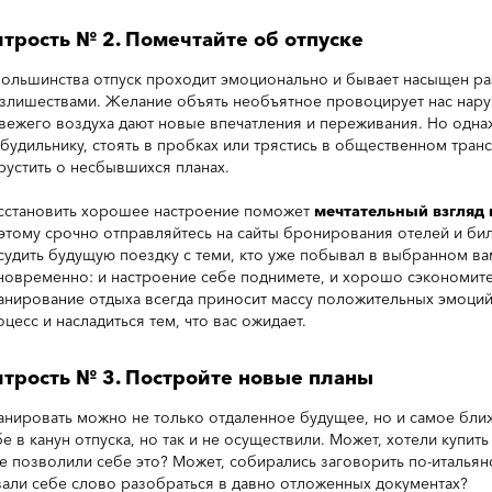
трость № 2. Помечтайте об отпуске
большинства отпуск проходит эмоционально и бывает насыщен р
излишествами. Желание объять необъятное провоцирует нас наруш
свежего воздуха дают новые впечатления и переживания. Но однаж
 будильнику, стоять в пробках или трястись в общественном транс
грустить о несбывшихся планах.
сстановить хорошее настроение поможет
мечтательный взгляд 
этому срочно отправляйтесь на сайты бронирования отелей и бил
судить будущую поездку с теми, кто уже побывал в выбранном вам
новременно: и настроение себе поднимете, и хорошо сэкономит
анирование отдыха всегда приносит массу положительных эмоций:
цесс и насладиться тем, что вас ожидает.
трость № 3. Постройте новые планы
анировать можно не только отдаленное будущее, но и самое бли
е в канун отпуска, но так и не осуществили. Может, хотели купить
не позволили себе это? Может, собирались заговорить по-итальянс
вали себе слово разобраться в давно отложенных документах?