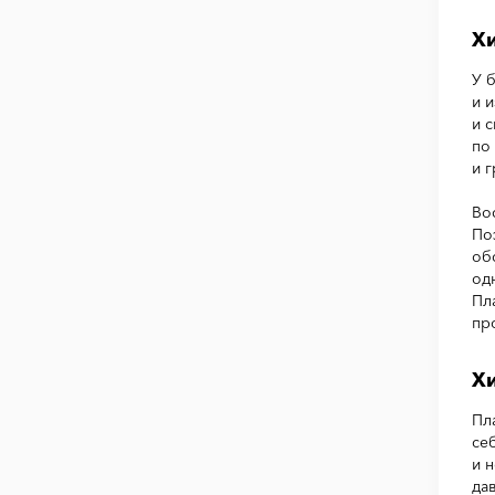
Хи
У 
и 
и 
по
и 
Во
По
об
од
Пл
про
Хи
Пл
себ
и 
да