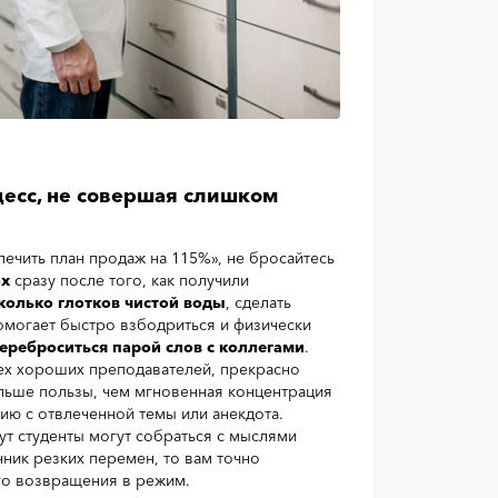
цесс, не совершая слишком
печить план продаж на 115%», не бросайтесь
ох
сразу после того, как получили
колько глотков чистой воды
, сделать
помогает быстро взбодриться и физически
ереброситься парой слов с коллегами
.
всех хороших преподавателей, прекрасно
ольше пользы, чем мгновенная концентрация
ию с отвлеченной темы или анекдота.
т студенты могут собраться с мыслями
нник резких перемен, то вам точно
го возвращения в режим.