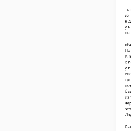
То
их
в 
у 
ни
«Р
Но
К 
с 
у 
«п
тр
по
ба
из
че
эт
Ла
Кс