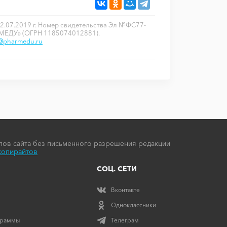
2.07.2019 г. Номер свидетельства Эл №ФС77-
РМЕДУ» (ОГРН 1185074012881).
o@pharmedu.ru
ов сайта без письменного разрешения редакции
копирайтов
СОЦ. СЕТИ
Вконтакте
Одноклассники
граммы
Телеграм