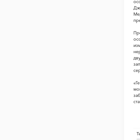
ос
Дж
Ме
пр
Пр
ос
из
не
дв
за
се
«Г
мо
за
ст
Т