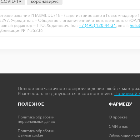
COVID-19
коронавирус
етевое издание PHARMEDU (18+) зарегистрировано в Роскомнадзоре 1
6297. Учредитель — Общество с ограниченной ответственностью «ФА
лавный редактор — Т. Ю. Ходанович. Тел:
+7 (495) 120-44-34
, email:
hell
убликация № P-35236
Полное или частичное воспроизведение любых материал
Pharmedu.ru не допускается в соответствии с
Политикой 
ПОЛЕЗНОЕ
ФАРМЕДУ
Политика обработки
О проекте
персональных даных
СМИ о нас
Политика обработки
файлов cookie
Обучающие про