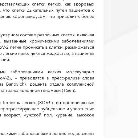
едставляющих клетки легких, как здоровых
 что клетки дыхательных путей пациентов с
жению коронавирусом, что приводит к более
улярном составе различных клеток, включая
и, вызванные хроническими заболеваниями
V-2 легче проникать в клетки, размножаться
о легкие наполняются жидкостью, а пациенты
ации.
ими заболеваниями легких молекулярно
V-2», — приводятся в пресс-релизе слова
as Banovich), доцента отдела комплексной
та трансляционной геномики (TGen).
 болезнь легких (ХОБЛ), интерстициальные
, прогрессирующее рубцевание и уплотнение
 возраст, мужской пол, курение, высокое
ическими заболеваниями легких подвержены