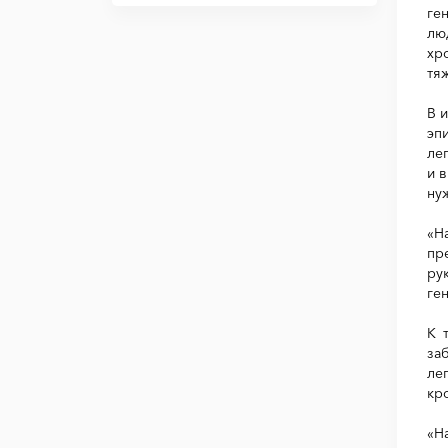
ге
лю
хр
тя
В 
эп
ле
и 
ну
«Н
пр
ру
ге
К 
за
ле
кр
«Н