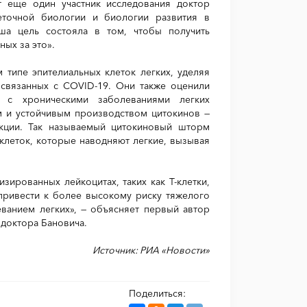
 еще один участник исследования доктор
леточной биологии и биологии развития в
ша цель состояла в том, чтобы получить
ых за это».
 типе эпителиальных клеток легких, уделяя
 связанных с COVID-19. Они также оценили
 с хроническими заболеваниями легких
м и устойчивым производством цитокинов —
кции. Так называемый цитокиновый шторм
 клеток, которые наводняют легкие, вызывая
зированных лейкоцитах, таких как Т-клетки,
привести к более высокому риску тяжелого
ванием легких», — объясняет первый автор
и доктора Бановича.
Источник: РИА «Новости»
Поделиться: