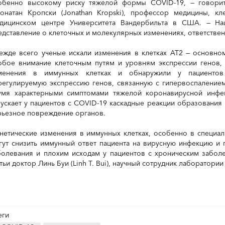
обенно высокому риску тяжелой формы COVID-19, — говорит
онатан Кропски (Jonathan Kropski), профессор медицины, к
дицинском центре Университета Вандербильта в США. — На
едставление о клеточных и молекулярных изменениях, ответственн
ежде всего ученые искали изменения в клетках AT2 — основном
обое внимание клеточным путям и уровням экспрессии генов,
менения в иммунных клетках и обнаружили у пациентов
регулируемую экспрессию генов, связанную с гипервоспаление
умя характерными симптомами тяжелой коронавирусной инфе
пускает у пациентов с COVID-19 каскадные реакции образования
рьезное повреждение органов.
енетические изменения в иммунных клетках, особенно в специали
гут снизить иммунный ответ пациента на вирусную инфекцию и 
болевания и плохим исходам у пациентов с хроническим заболе
атьи доктор Линь Буи (Linh T. Bui), научный сотрудник лаборатори
еги