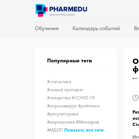
Обучение
Обучение
Календарь событий
Календарь событий
В
В
О
Популярные теги
ф
#статистика
#новый препарат
#лекарства
#COVID-19
#коронавирус
#рейтинги
Ре
#регуляторика
ос
#маркировка
#Минздрав
Ст
#МДЛП
Показать все теги
Ис