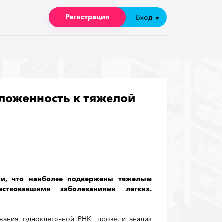
Регистрация
Регистрация
Вход
Вход
ложенность к тяжелой
али, что наиболее подвержены тяжелым
твовавшими заболеваниями легких.
ования одноклеточной РНК, провели анализ