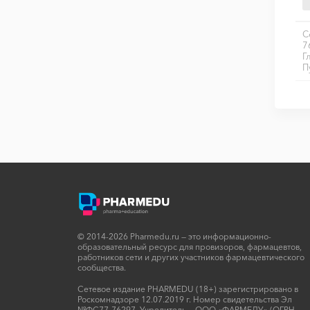
С
7
Г
П
© 2014-2026 Pharmedu.ru — это информационно-
образовательный ресурс для провизоров, фармацевтов,
работников сети и других участников фармацевтического
сообщества.
Сетевое издание PHARMEDU (18+) зарегистрировано в
Роскомнадзоре 12.07.2019 г. Номер свидетельства Эл
№ФС77-76297. Учредитель — ООО «ФАРМЕДУ» (ОГРН