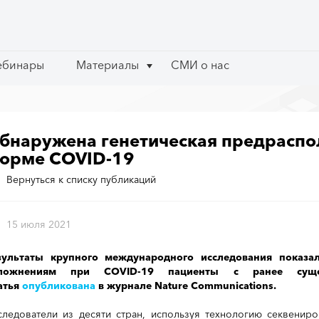
ебинары
ебинары
Материалы
Материалы
СМИ о нас
СМИ о нас
бнаружена генетическая предраспо
орме COVID-19
Вернуться к списку публикаций
15 июля 2021
зультаты крупного международного исследования показ
ложнениям при COVID-19 пациенты с ранее сущес
атья
опубликована
в журнале Nature Communications.
следователи из десяти стран, используя технологию секвенир