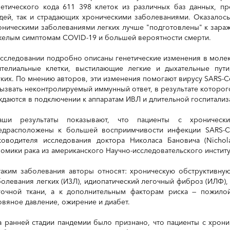
нетического кода 611 398 клеток из различных баз данных, пр
дей, так и страдающих хроническими заболеваниями. Оказалось,
оническими заболеваниями легких лучше "подготовлены" к зара
желым симптомам COVID-19 и большей вероятности смерти.
исследовании подробно описаны генетические изменения в молек
ителиальные клетки, выстилающие легкие и дыхательные пут
гких. По мнению авторов, эти изменения помогают вирусу SARS-Co
вызвать неконтролируемый иммунный ответ, в результате которог
ждаются в подключении к аппаратам ИВЛ и длительной госпитализ
аши результаты показывают, что пациенты с хроническ
едрасположены к большей восприимчивости инфекции SARS-Co
ководителя исследования доктора Николаса Бановича (Nichol
номики рака из американского Научно-исследовательского институ
таким заболевания авторы относят: хроническую обструктивную
болевания легких (ИЗЛ), идиопатический легочный фиброз (ИЛФ)
гочной ткани, а к дополнительным факторам риска — пожилой
овяное давление, ожирение и диабет.
а ранней стадии пандемии было признано, что пациенты с хрон