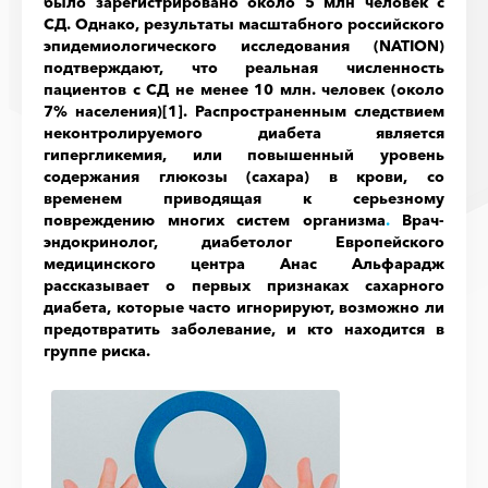
было зарегистрировано около 5 млн человек с
СД. Однако, результаты масштабного российского
эпидемиологического исследования (NATION)
подтверждают, что реальная численность
пациентов с СД не менее 10 млн. человек (около
7% населения)
[1]
.
Распространенным следствием
неконтролируемого диабета является
гипергликемия, или повышенный уровень
содержания глюкозы (сахара) в крови, со
временем приводящая к серьезному
повреждению многих систем организма
.
Врач-
эндокринолог, диабетолог Европейского
медицинского центра Анас Альфарадж
рассказывает о первых признаках сахарного
диабета, которые часто игнорируют, возможно ли
предотвратить заболевание, и кто находится в
группе риска.