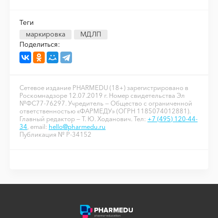
Теги
маркировка
МДЛП
Поделиться:
Сетевое издание PHARMEDU (18+) зарегистрировано в
Роскомнадзоре 12.07.2019 г. Номер свидетельства Эл
№ФС77-76297. Учредитель — Общество с ограниченной
ответственностью «ФАРМЕДУ» (ОГРН 1185074012881).
Главный редактор — Т. Ю. Ходанович. Тел:
+7 (495) 120-44-
34
, email:
hello@pharmedu.ru
Публикация № P-34152