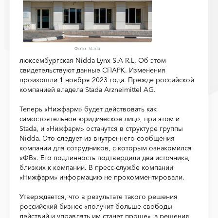
Фото: Stada
люксембургская Nidda Lynx S.A R.L. Об этом
свидетельствуют данные СПАРК. Изменения
произошли 1 ноября 2023 года. Прежде российской
компанией владела Stada Arzneimittel AG.
Теперь «Нижфарм» будет действовать как
самостоятельное юридическое лицо, при этом и
Stada, и «Нижфарм» останутся в структуре группы
Nidda. Это следует из внутреннего сообщения
компании для сотрудников, с которым ознакомился
«ФВ». Его подлинность подтвердили два источника,
близких к компании. В пресс-службе компании
«Нижфарм» информацию не прокомментировали.
Утверждается, что в результате такого решения
российский бизнес «получит больше свободы
действий и управлять им станет проще», а решения