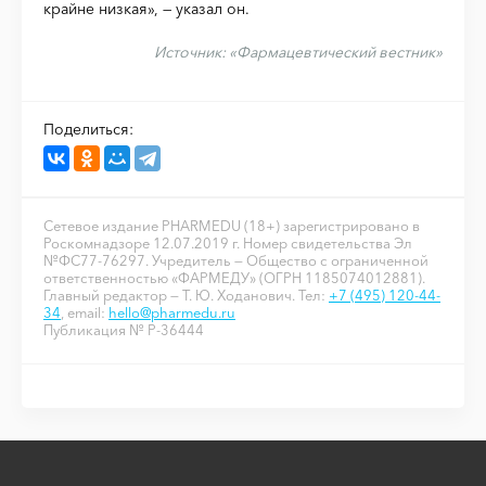
крайне низкая», — указал он.
Источник:
«Фармацевтический вестник»
Поделиться:
Сетевое издание PHARMEDU (18+) зарегистрировано в
Роскомнадзоре 12.07.2019 г. Номер свидетельства Эл
№ФС77-76297. Учредитель — Общество с ограниченной
ответственностью «ФАРМЕДУ» (ОГРН 1185074012881).
Главный редактор — Т. Ю. Ходанович. Тел:
+7 (495) 120-44-
34
, email:
hello@pharmedu.ru
Публикация № P-36444