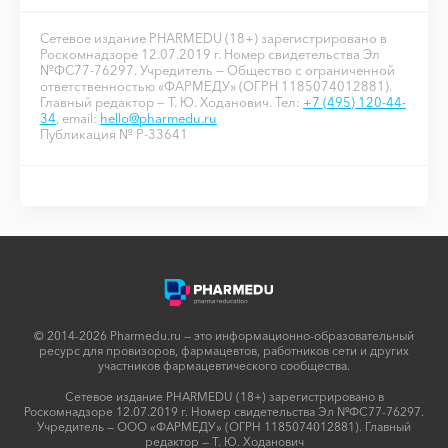
Сетевое издание PHARMEDU (18+) зарегистрировано в
Роскомнадзоре 12.07.2019 г. Номер свидетельства Эл
№ФС77-76297. Учредитель — Общество с ограниченной
ответственностью «ФАРМЕДУ» (ОГРН 1185074012881).
Главный редактор — Т. Ю. Ходанович. Тел:
+7 (495) 120-44-
34
, email:
hello@pharmedu.ru
Публикация № P-33641
© 2014-2026 Pharmedu.ru — это информационно-образовательный
ресурс для провизоров, фармацевтов, работников сети и других
участников фармацевтического сообщества.
Сетевое издание PHARMEDU (18+) зарегистрировано в
Роскомнадзоре 12.07.2019 г. Номер свидетельства Эл №ФС77-76297.
Учредитель — ООО «ФАРМЕДУ» (ОГРН 1185074012881). Главный
редактор — Т. Ю. Ходанович