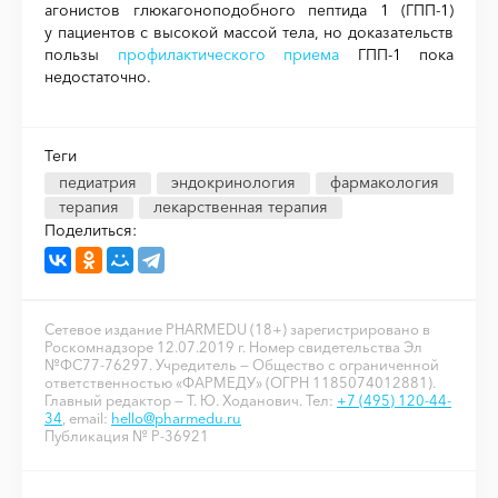
агонистов глюкагоноподобного пептида 1 (ГПП-1)
у пациентов с высокой массой тела, но доказательств
пользы
профилактического приема
ГПП-1 пока
недостаточно.
Теги
педиатрия
эндокринология
фармакология
терапия
лекарственная терапия
Поделиться:
Сетевое издание PHARMEDU (18+) зарегистрировано в
Роскомнадзоре 12.07.2019 г. Номер свидетельства Эл
№ФС77-76297. Учредитель — Общество с ограниченной
ответственностью «ФАРМЕДУ» (ОГРН 1185074012881).
Главный редактор — Т. Ю. Ходанович. Тел:
+7 (495) 120-44-
34
, email:
hello@pharmedu.ru
Публикация № P-36921