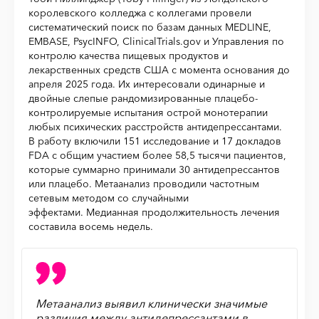
королевского колледжа с коллегами провели
систематический поиск по базам данных MEDLINE,
EMBASE, PsycINFO, ClinicalTrials.gov и Управления по
контролю качества пищевых продуктов и
лекарственных средств США с момента основания до
апреля 2025 года. Их интересовали одинарные и
двойные слепые рандомизированные плацебо-
контролируемые испытания острой монотерапии
любых психических расстройств антидепрессантами.
В работу включили 151 исследование и 17 докладов
FDA с общим участием более 58,5 тысячи пациентов,
которые суммарно принимали 30 антидепрессантов
или плацебо. Метаанализ проводили частотным
сетевым методом со случайными
эффектами. Медианная продолжительность лечения
составила восемь недель.
Метаанализ выявил клинически значимые
различия между антидепрессантами в