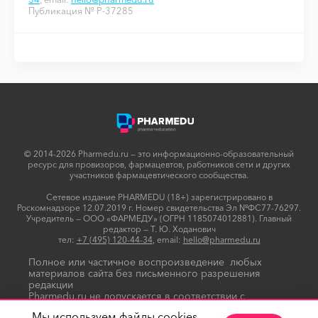
Публикация № P-37285
© 2014-2026 Pharmedu.ru — это информационно-образовательный
ресурс для провизоров, фармацевтов, работников сети и других
участников фармацевтического сообщества.
Сетевое издание PHARMEDU (18+) зарегистрировано в
Роскомнадзоре 12.07.2019 г. Номер свидетельства Эл №ФС77-76297.
Учредитель — ООО «ФАРМЕДУ» (ОГРН 1185074012881). Главный
редактор — Т. Ю. Ходанович
тел:
+7 (495) 120-44-34
, email:
hello@pharmedu.ru
Полное или частичное воспроизведение любых
материалов сайта без письменного разрешения
редакции
Pharmedu.ru не допускается в соответствии с
Политикой копирайтов
Мы используем файлы cookies.