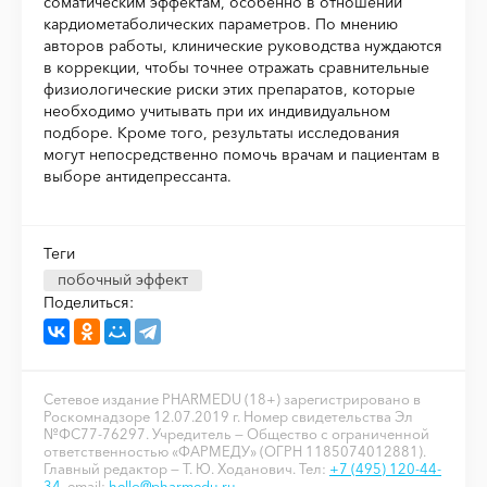
соматическим эффектам, особенно в отношении
кардиометаболических параметров. По мнению
авторов работы, клинические руководства нуждаются
в коррекции, чтобы точнее отражать сравнительные
физиологические риски этих препаратов, которые
необходимо учитывать при их индивидуальном
подборе. Кроме того, результаты исследования
могут непосредственно помочь врачам и пациентам в
выборе антидепрессанта.
Теги
побочный эффект
Поделиться:
Сетевое издание PHARMEDU (18+) зарегистрировано в
Роскомнадзоре 12.07.2019 г. Номер свидетельства Эл
№ФС77-76297. Учредитель — Общество с ограниченной
ответственностью «ФАРМЕДУ» (ОГРН 1185074012881).
Главный редактор — Т. Ю. Ходанович. Тел:
+7 (495) 120-44-
34
, email:
hello@pharmedu.ru