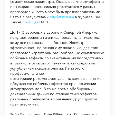
соматические параметры. Оказалось, что эти эффекты
и их выраженность сильно различаются у разных
препаратов и часто могут быть противоположными.
Статья с результатами
опубликована
в журнале
The
Lancet
,
сообщает
N+1.
До 17 % взрослых в Европе и Северной Америке
получают рецепты на антидепрессанты, а число тех,
кому они показаны, еще больше. Несмотря на
эффективность по основному показанию, для этих
препаратов характерны разнообразные соматические
побочные эффекты со значительными последствиями,
в том числе отказом от лечения и, как следствие,
усугублением психопатологии. Из-за этого
профессиональные
организации рекомендуют уделять важное значение
обсуждению побочных эффектов при назначении
антидепрессантов. В то же время обобщенных
доказательных данных по степени таких эффектов
различных препаратов в сравнении друг с другом
практически нет.
Тоби Пиллинджер (Toby Pillinger) из Лондонского