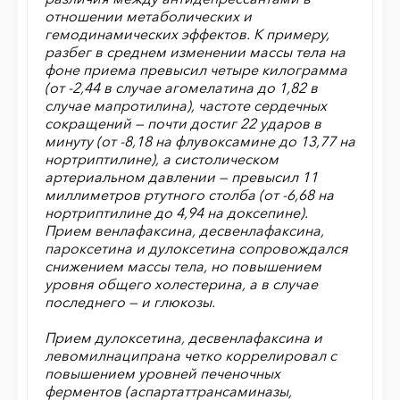
отношении метаболических и
гемодинамических эффектов. К примеру,
разбег в среднем изменении массы тела на
фоне приема превысил четыре килограмма
(от -2,44 в случае агомелатина до 1,82 в
случае мапротилина), частоте сердечных
сокращений — почти достиг 22 ударов в
минуту (от -8,18 на флувоксамине до 13,77 на
нортриптилине), а систолическом
артериальном давлении — превысил 11
миллиметров ртутного столба (от -6,68 на
нортриптилине до 4,94 на доксепине).
Прием венлафаксина, десвенлафаксина,
пароксетина и дулоксетина сопровождался
снижением массы тела, но повышением
уровня общего холестерина, а в случае
последнего — и глюкозы.
Прием дулоксетина, десвенлафаксина и
левомилнаципрана четко коррелировал с
повышением уровней печеночных
ферментов (аспартаттрансаминазы,