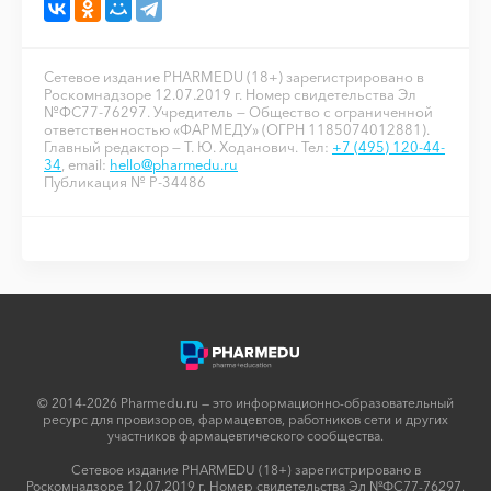
Сетевое издание PHARMEDU (18+) зарегистрировано в
Роскомнадзоре 12.07.2019 г. Номер свидетельства Эл
№ФС77-76297. Учредитель — Общество с ограниченной
ответственностью «ФАРМЕДУ» (ОГРН 1185074012881).
Главный редактор — Т. Ю. Ходанович. Тел:
+7 (495) 120-44-
34
, email:
hello@pharmedu.ru
Публикация № P-34486
© 2014-2026 Pharmedu.ru — это информационно-образовательный
ресурс для провизоров, фармацевтов, работников сети и других
участников фармацевтического сообщества.
Сетевое издание PHARMEDU (18+) зарегистрировано в
Роскомнадзоре 12.07.2019 г. Номер свидетельства Эл №ФС77-76297.