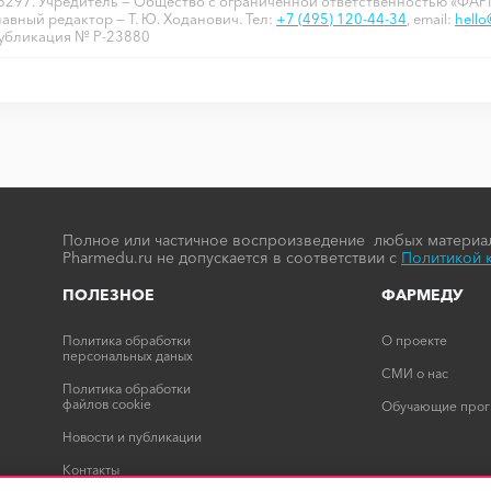
6297. Учредитель — Общество с ограниченной ответственностью «ФА
лавный редактор — Т. Ю. Ходанович. Тел:
+7 (495) 120-44-34
, email:
hell
убликация № P-23880
Полное или частичное воспроизведение любых материал
Pharmedu.ru не допускается в соответствии с
Политикой 
ПОЛЕЗНОЕ
ФАРМЕДУ
Политика обработки
О проекте
персональных даных
СМИ о нас
Политика обработки
файлов cookie
Обучающие про
Новости и публикации
Контакты