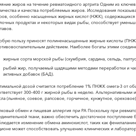
ияние жиров на течение ревматоидного артрита Одним из ключев
личества и качества потребляемых жиров. Исследования показыв
ров, особенно насыщенных жирных кислот (НЖК), содержащихся 
лочных продуктах и некоторых видах рыбы, способствует уменьш
тавов.
обую пользу приносят полиненасыщенные жирные кислоты (ПНЖК
отивовоспалительным действием. Наиболее богаты этими соедин
жирные сорта морской рыбы (скумбрия, сардина, сельдь, палтус
рыбий жир, получаемый щадящими методами переработки и час
активных добавок (БАД).
тимальной дозой считается потребление 1% ПНЖК омега-3 от об
ответствует 300–400 г жирной рыбы в неделю. Альтернативными и
сла (льняное, соевое, рапсовое, горчичное, кунжутное, ореховое
лковый обмен и пищевая аллергия при РА Поскольку при ревмат
единительной ткани, важно обеспечить достаточное поступление б
блюдается изменение обмена аминокислот, таких как фенилаланин
ционе может способствовать улучшению клинических и лаборатор