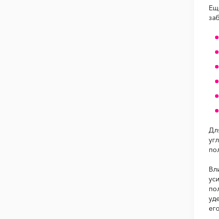
Ещ
за
Дл
уг
по
Вл
ус
по
уд
ег