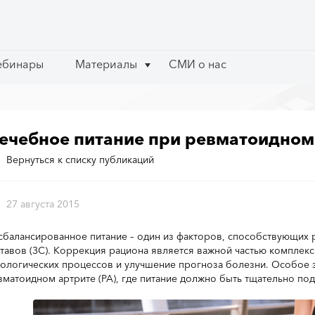
ебинары
ебинары
Материалы
Материалы
СМИ о нас
СМИ о нас
ечебное питание при ревматоидном
Вернуться к списку публикаций
27 августа 2015
сбалансированное питание – один из факторов, способствующих
ставов (ЗС). Коррекция рациона является важной частью комплек
тологических процессов и улучшение прогноза болезни. Особое 
вматоидном артрите (РА), где питание должно быть тщательно по