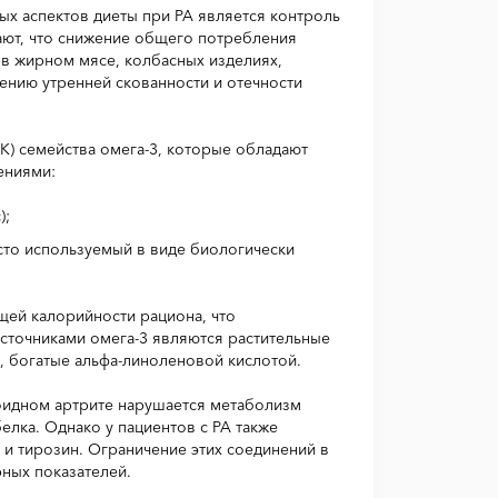
ых аспектов диеты при РА является контроль
ают, что снижение общего потребления
в жирном мясе, колбасных изделиях,
ению утренней скованности и отечности
) семейства омега-3, которые обладают
ениями:
);
то используемый в виде биологически
щей калорийности рациона, что
сточниками омега-3 являются растительные
), богатые альфа-линоленовой кислотой.
оидном артрите нарушается метаболизм
елка. Однако у пациентов с РА также
 и тирозин. Ограничение этих соединений в
ных показателей.