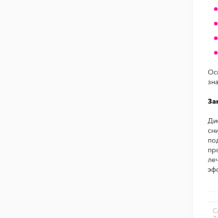
Ос
зн
За
Ди
сн
по
пр
ле
эф
С