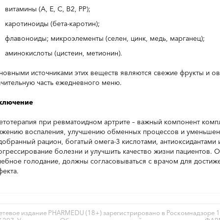
витамины (А, Е, С, В2, РР);
каротиноиды (бета-каротин);
флавоноиды; микроэлементы (селен, цинк, медь, марганец);
аминокислоты (цистеин, метионин).
новными источниками этих веществ являются свежие фрукты и о
ачительную часть ежедневного меню.
ключение
етотерапия при ревматоидном артрите – важный компонент комп
ижению воспаления, улучшению обменных процессов и уменьшени
добранный рацион, богатый омега-3 кислотами, антиоксидантами
огрессирование болезни и улучшить качество жизни пациентов. 
чебное голодание, должны согласовываться с врачом для достиж
фекта.
етевое издание PHARMEDU (18+) зарегистрировано в Роскомнадзоре 1