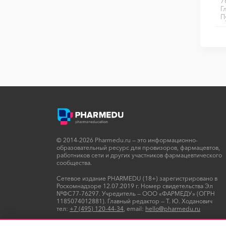
7
Г
П
© 2014-2026 Pharmedu.ru — это информационно-
образовательный ресурс для провизоров, фармацевтов,
работников сети и других участников фармацевтического
сообщества.
Сетевое издание PHARMEDU (18+) зарегистрировано в
Роскомнадзоре 12.07.2019 г. Номер свидетельства Эл
№ФС77-76297. Учредитель — ООО «ФАРМЕДУ» (ОГРН
1185074012881). Главный редактор — Т. Ю. Ходанович
тел:
+7 (495) 120-44-34
, email:
hello@pharmedu.ru