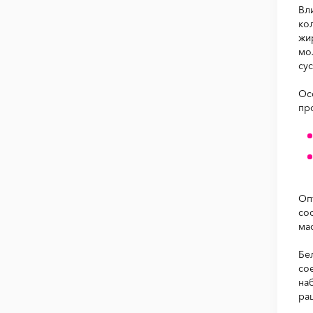
Вл
ко
жи
мо
сус
Ос
пр
Оп
со
ма
Бе
со
на
ра