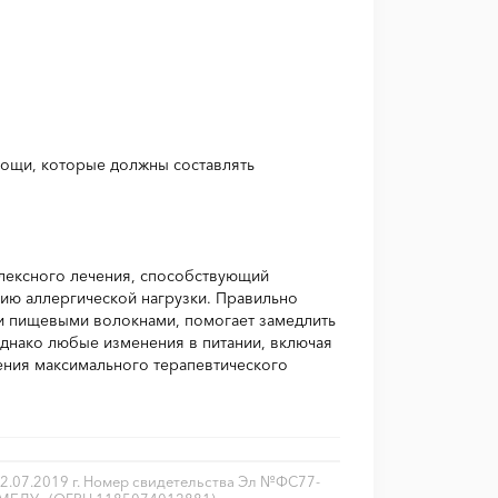
вощи, которые должны составлять
лексного лечения, способствующий
ю аллергической нагрузки. Правильно
 и пищевыми волокнами, помогает замедлить
Однако любые изменения в питании, включая
ения максимального терапевтического
2.07.2019 г. Номер свидетельства Эл №ФС77-