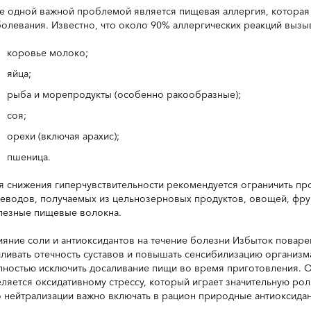
е одной важной проблемой является пищевая аллергия, которая
болевания. Известно, что около 90% аллергических реакций выз
коровье молоко;
яйца;
рыба и морепродукты (особенно ракообразные);
соя;
орехи (включая арахис);
пшеница.
я снижения гиперчувствительности рекомендуется ограничить пр
леводов, получаемых из цельнозерновых продуктов, овощей, фрук
лезные пищевые волокна.
ияние соли и антиоксидантов на течение болезни Избыток поварен
иливать отечность суставов и повышать сенсибилизацию организм
лностью исключить досаливание пищи во время приготовления. 
еляется оксидативному стрессу, который играет значительную рол
о нейтрализации важно включать в рацион природные антиоксидант