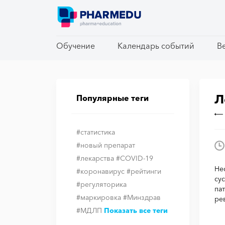
Обучение
Обучение
Календарь событий
Календарь событий
В
В
Л
Популярные теги
#статистика
#новый препарат
#лекарства
#COVID-19
Не
#коронавирус
#рейтинги
су
#регуляторика
па
#маркировка
#Минздрав
ре
#МДЛП
Показать все теги