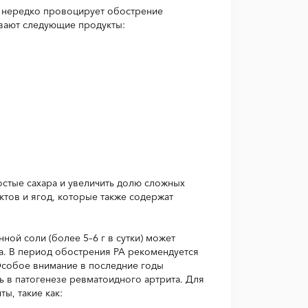
 нередко провоцирует обострение
ывают следующие продукты:
остые сахара и увеличить долю сложных
тов и ягод, которые также содержат
ной соли (более 5–6 г в сутки) может
а. В период обострения РА рекомендуется
Особое внимание в последние годы
ь в патогенезе ревматоидного артрита. Для
ы, такие как: