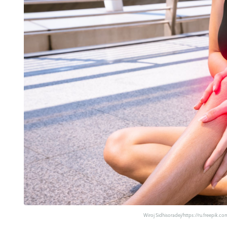
Wiroj Sidhisoradej
/https://ru.freepik.co