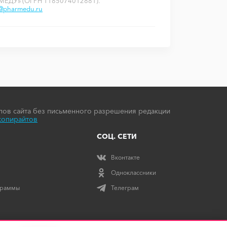
РМЕДУ» (ОГРН 1185074012881).
o@pharmedu.ru
ов сайта без письменного разрешения редакции
копирайтов
СОЦ. СЕТИ
Вконтакте
Одноклассники
граммы
Телеграм