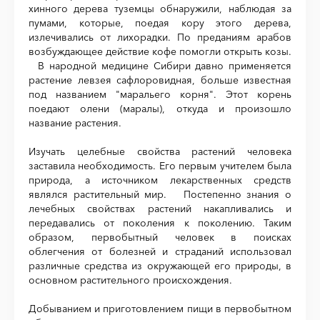
хинного дерева туземцы обнаружили, наблюдая за
пумами, которые, поедая кору этого дерева,
излечивались от лихорадки. По преданиям арабов
возбуждающее действие кофе помогли открыть козы.
В народной медицине Сибири давно применяется
растение левзея сафлоровидная, больше известная
под названием "маральего корня". Этот корень
поедают олени (маралы), откуда и произошло
название растения.
Изучать целебные свойства растений человека
заставила необходимость. Его первым учителем была
природа, а источником лекарственных средств
являлся растительный мир. Постепенно знания о
лечебных свойствах растений накапливались и
передавались от поколения к поколению. Таким
образом, первобытный человек в поисках
облегчения от болезней и страданий использовал
различные средства из окружающей его природы, в
основном растительного происхождения.
Добыванием и приготовлением пищи в первобытном