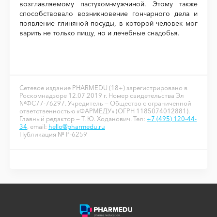
возглавляемому пастухом-мужчиной. Этому также
способствовало возникновение гончарного дела и
появление глиняной посуды, в которой человек мог
варить не только пищу, но и лечебные снадобья.
Сетевое издание PHARMEDU (18+) зарегистрировано в
Роскомнадзоре 12.07.2019 г. Номер свидетельства Эл
№ФС77-76297. Учредитель — Общество с ограниченной
ответственностью «ФАРМЕДУ» (ОГРН 1185074012881).
Главный редактор — Т. Ю. Ходанович. Тел:
+7 (495) 120-44-
34
, email:
hello@pharmedu.ru
Публикация № P-6259