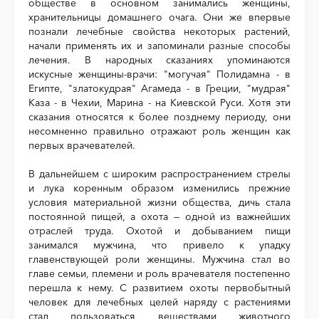
обществе в основном занимались женщины,
хранительницы домашнего очага. Они же впервые
познали лечебные свойства некоторых растений,
начали применять их и запоминали разные способы
лечения. В народных сказаниях упоминаются
искусные женщины-врачи: "могучая" Полидамна - в
Египте, "златокудрая" Агамеда - в Греции, "мудрая"
Каза - в Чехии, Марина - на Киевской Руси. Хотя эти
сказания относятся к более позднему периоду, они
несомненно правильно отражают роль женщин как
первых врачевателей.
В дальнейшем с широким распространением стрелы
и лука коренным образом изменились прежние
условия материальной жизни общества, дичь стала
постоянной пищей, а охота — одной из важнейших
отраслей труда. Охотой и добыванием пищи
занимался мужчина, что привело к упадку
главенствующей роли женщины. Мужчина стал во
главе семьи, племени и роль врачевателя постепенно
перешла к нему. С развитием охоты первобытный
человек для лечебных целей наряду с растениями
стал пользоваться веществами животного