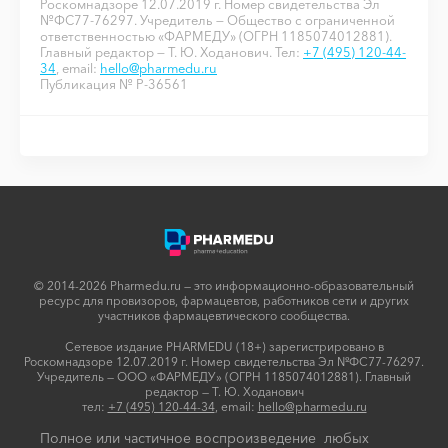
Роскомнадзоре 12.07.2019 г. Номер свидетельства Эл
№ФС77-76297. Учредитель — Общество с ограниченной
ответственностью «ФАРМЕДУ» (ОГРН 1185074012881).
Главный редактор — Т. Ю. Ходанович. Тел:
+7 (495) 120-44-
34
, email:
hello@pharmedu.ru
Публикация № P-36561
© 2014-2026 Pharmedu.ru — это информационно-образовательный
ресурс для провизоров, фармацевтов, работников сети и других
участников фармацевтического сообщества.
Сетевое издание PHARMEDU (18+) зарегистрировано в
Роскомнадзоре 12.07.2019 г. Номер свидетельства Эл №ФС77-76297.
Учредитель — ООО «ФАРМЕДУ» (ОГРН 1185074012881). Главный
редактор — Т. Ю. Ходанович
тел:
+7 (495) 120-44-34
, email:
hello@pharmedu.ru
Полное или частичное воспроизведение любых