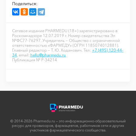
Поделиться:
Сетевое издание PHARMEDU (18+) зарегистрировано в
Роскомнадзоре 12.07.2019 г. Номер свидетельства Эл
№ФС77-76297. Учредитель — Общество с ограниченной
ответственностью «ФАРМЕДУ» (ОГРН 1185074012881).
Главный редактор — Т. Ю. Ходанович. Тел:
+7 (495) 120-44-
34
, email:
hello@pharmedu.ru
Публикация № P-34214
© 2014-2026 Pharmedu.ru — это информационно-образовательный
ресурс для провизоров, фармацевтов, работников сети и других
участников фармацевтического сообщества.