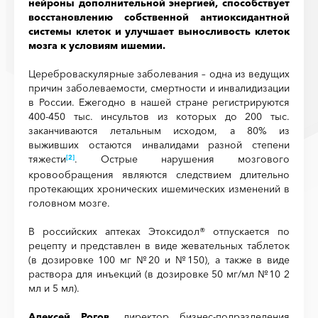
нейроны дополнительной энергией, способствует
восстановлению собственной антиоксидантной
системы клеток и улучшает выносливость клеток
мозга к условиям ишемии.
Цереброваскулярные заболевания – одна из ведущих
причин заболеваемости, смертности и инвалидизации
в России. Ежегодно в нашей стране регистрируются
400-450 тыс. инсультов из которых до 200 тыс.
заканчиваются летальным исходом, а 80% из
выживших остаются инвалидами разной степени
тяжести
. Острые нарушения мозгового
[2]
кровообращения являются следствием длительно
протекающих хронических ишемических изменений в
головном мозге.
В российских аптеках Этоксидол® отпускается по
рецепту и представлен в виде жевательных таблеток
(в дозировке 100 мг №20 и №150), а также в виде
раствора для инъекций (в дозировке 50 мг/мл №10 2
мл и 5 мл).
Алексей Рогов,
директор бизнес-подразделения