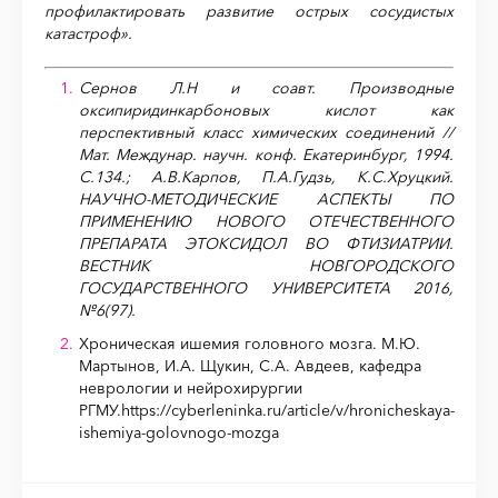
профилактировать развитие острых сосудистых
катастроф».
Сернов Л.Н и соавт. Производные
оксипиридинкарбоновых кислот как
перспективный класс химических соединений //
Мат. Междунар. научн. конф. Екатеринбург, 1994.
С.134.; А.В.Карпов, П.А.Гудзь, К.С.Хруцкий.
НАУЧНО-МЕТОДИЧЕСКИЕ АСПЕКТЫ ПО
ПРИМЕНЕНИЮ НОВОГО ОТЕЧЕСТВЕННОГО
ПРЕПАРАТА ЭТОКСИДОЛ ВО ФТИЗИАТРИИ.
ВЕСТНИК НОВГОРОДСКОГО
ГОСУДАРСТВЕННОГО УНИВЕРСИТЕТА 2016,
№6(97).
Хроническая ишемия головного мозга. М.Ю.
Мартынов, И.А. Щукин, С.А. Авдеев, кафедра
неврологии и нейрохирургии
РГМУ.https://cyberleninka.ru/article/v/hronicheskaya-
ishemiya-golovnogo-mozga