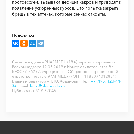
прогрессией, вызывают дефицит кадров и приводят к
появление ускоренных курсов. Это попытка закрыть
брешь в тех аптеках, которые сейчас открыты.
Поделиться:
Сетевое издание PHARMEDU (18+) зарегистрировано в
Роскомнадзоре 12.07.2019 г. Номер свидетельства Эл
№ФС77-76297. Учредитель — Общество с ограниченной
ответственностью «ФАРМЕДУ» (ОГРН 1185074012881).
Главный редактор — Т. Ю. Ходанович. Тел:
+7 (495) 120-44-
34
, email:
hello@pharmedu.ru
Публикация № P-37045