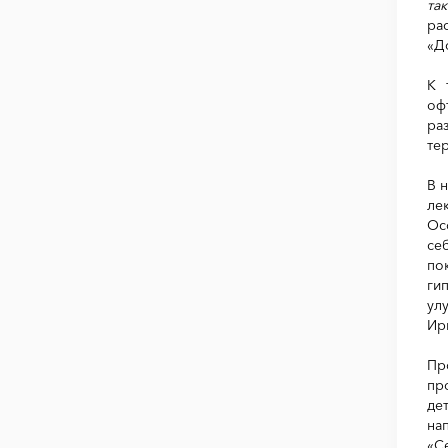
та
ра
«Д
К 
оф
ра
тер
В 
ле
Ос
се
по
ги
ул
Ир
Пр
пр
де
на
«С