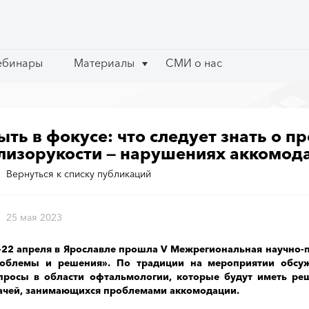
ебинары
ебинары
Материалы
Материалы
СМИ о нас
СМИ о нас
ыть в фокусе: что следует знать о п
лизорукости — нарушениях аккомод
Вернуться к списку публикаций
25 мая 2023
-22 апреля в Ярославле прошла V Межрегиональная научно-
облемы и решения». По традиции на мероприятии обсуж
просы в области офтальмологии, которые будут иметь ре
ачей, занимающихся проблемами аккомодации.