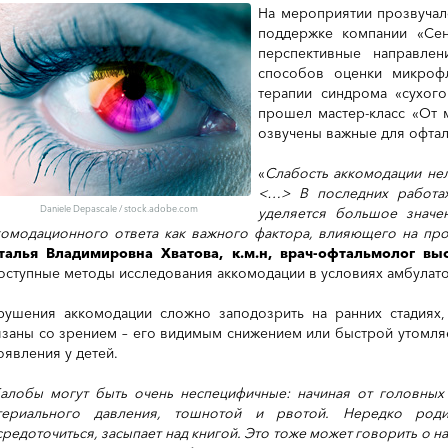
На мероприятии прозвучал
поддержке компании «Се
перспективные направле
способов оценки микроф
терапии синдрома «сухого
прошел мастер-класс «От 
озвучены важные для офта
«
Слабость аккомодации нел
<…> В последних работах
Daniele Depascale / stock.adobe.com
уделяется большое значе
комодационного ответа как важного фактора, влияющего на пр
талья Владимировна Хватова
, к.м.н, врач-офтальмолог вы
оступные методы исследования аккомодации в условиях амбулат
рушения аккомодации сложно заподозрить на ранних стадиях,
язаны со зрением – его видимым снижением или быстрой утомля
оявления у детей.
алобы могут быть очень неспецифичные: начиная от головных
териального давления, тошнотой и рвотой. Нередко род
средоточиться, засыпает над книгой. Это тоже может говорить о 