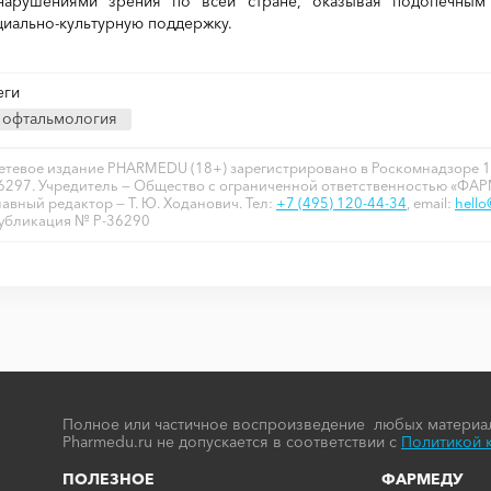
нарушениями зрения по всей стране, оказывая подопечным м
циально-культурную поддержку.
еги
офтальмология
етевое издание PHARMEDU (18+) зарегистрировано в Роскомнадзоре 1
6297. Учредитель — Общество с ограниченной ответственностью «ФА
лавный редактор — Т. Ю. Ходанович. Тел:
+7 (495) 120-44-34
, email:
hell
убликация № P-36290
Полное или частичное воспроизведение любых материал
Pharmedu.ru не допускается в соответствии с
Политикой 
ПОЛЕЗНОЕ
ФАРМЕДУ