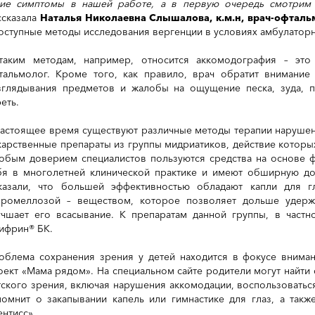
кие симптомы в нашей работе, а в первую очередь смотрим 
ссказала
Наталья Николаевна Слышалова, к.м.н, врач-офталь
оступные методы исследования вергенции в условиях амбулатор
таким методам, например, относится аккомодография – это
тальмолог. Кроме того, как правило, врач обратит внимание
зглядывания предметов и жалобы на ощущение песка, зуда, п
еть.
настоящее время существуют различные методы терапии нарушен
карственные препараты из группы мидриатиков, действие которы
обым доверием специалистов пользуются средства на основе 
бя в многолетней клинической практике и имеют обширную до
казали, что большей эффективностью обладают капли для г
промеллозой – веществом, которое позволяет дольше удержи
учшает его всасывание. К препаратам данной группы, в частн
ифрин® БК.
облема сохранения зрения у детей находится в фокусе вниман
оект «Мама рядом». На специальном сайте родители могут найти
тского зрения, включая нарушения аккомодации, воспользовать
помнит о закапывании капель или гимнастике для глаз, а такж
ентисс».