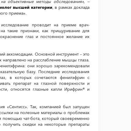
на объективные методы обследования», —
молог высшей категории
,
в рамках доклада
ного приема».
 исследование проводит на приеме врач-
 на такие признаки, как прищуривание для
окраснение глаз и постоянное желание их
ий аккомодации. Основной инструмент – это
х направлено на расслабление мышцы глаза.
фенилэфрина: они хорошо зарекомендовали
казательную базу. Последние исследования
лаз, в которых сочетаются фенилэфрин с
вать препарат на глазной поверхности и
ости, относятся глазные капли Ирифрин® и
ия «Сентисс». Так, компанией был запущен
 ссылки на полезные материалы о проблемах
ся помощью чат-бота, который своевременно
е получить скидки на некоторые препараты