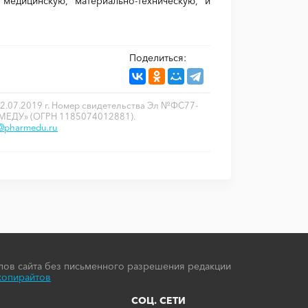
едицинскую, материально-техническую, и
Поделиться:
2.07.2019 г. Номер свидетельства Эл №ФС77-
РМЕДУ» (ОГРН 1185074012881).
o@pharmedu.ru
ов сайта без письменного разрешения редакции
копирайтов
СОЦ. СЕТИ