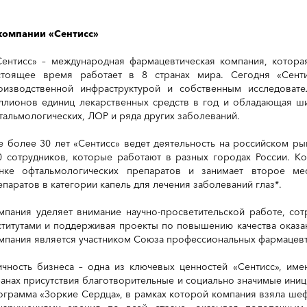
компании «Сентисc»
ентисс» – международная фармацевтическая компания, котора
стоящее время работает в 8 странах мира. Сегодня «Сент
оизводственной инфраструктурой и собственным исследоват
ллионов единиц лекарственных средств в год и обладающая ш
тальмологических, ЛОР и ряда других заболеваний.
е более 30 лет «Сентисс» ведет деятельность на российском ры
0 сотрудников, которые работают в разных городах России. К
нке офтальмологических препаратов и занимает второе ме
епаратов в категории капель для лечения заболеваний глаз*.
мпания уделяет внимание научно-просветительской работе, со
ститутами и поддерживая проекты по повышению качества оказа
мпания является участником Союза профессиональных фармацевт
ичность бизнеса – одна из ключевых ценностей «Сентисс», име
ранах присутствия благотворительные и социально значимые иници
ограмма «Зоркие Сердца», в рамках которой компания взяла шеф