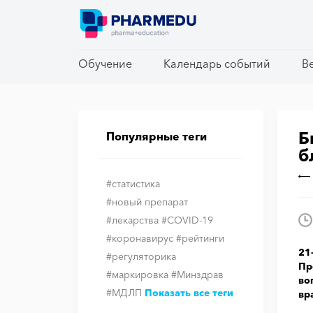
Обучение
Обучение
Календарь событий
Календарь событий
В
В
Б
Популярные теги
б
#статистика
#новый препарат
#лекарства
#COVID-19
#коронавирус
#рейтинги
21
#регуляторика
Пр
#маркировка
#Минздрав
во
#МДЛП
Показать все теги
вр