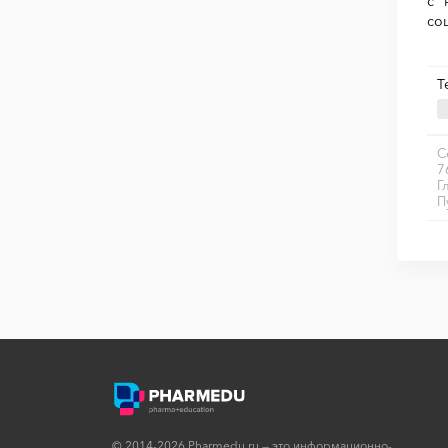
с 
со
Т
С
7
Г
П
© 2014-2026 Pharmedu.ru — это информационно-