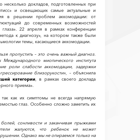
о несколько докладов, подготовленных при
нтисс» и освещающих самые актуальные и
ния в решении проблем аккомодации: от
люктуаций до современных возможностей
 глаза». 22 апреля в рамках конференции
метода к диагнозу», на котором также были
льмологии темы, касающиеся аккомодации.
ьзя пропустить – это очень важный диагноз.
 Международного миопического института
ние роли слабости аккомодации, задержки
огрессирование близорукости»
,
–
объяснила
сшей категории
,
в рамках своего доклада
орного приема».
 так как их симптомы не всегда напрямую
емостью глаз. Особенно сложно заметить их
 болей, сонливости и заканчивая прыжками
ители жалуются, что ребенок не может
нарушении. Однако мы не опираемся только на