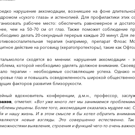
редко нарушение аккомодации, возникшее на фоне длительно
ндромом «сухого глаза» и астенопией. Для профилактики этих 
ганизовать рабочее место: обеспечить равномерное и достат
нее, чем на 50–70 см от глаз. Также поможет соблюдение пр
обходимо делать 20-секундный перерыв каждые 20 минут. Для ле
отивовоспалительная терапия (например, препарат Флоас 
щитное действие на роговицу (кератопротекторы), такие как Офто
тальмологи сходятся во мнении: нарушения аккомодации – э
облема, которой необходимо уделять должное внимание. Своевр
чало терапии – необходимые составляющие успеха. Однако н
оровье глаз и повышать осведомленность широкой общественнос
дущих факторов развития близорукости.
ейный вдохновитель конференции, д.м.н., профессор, засл
рахов
, отметил: «
Вот уже много лет мы занимаемся проблемами 
облемы решены. Более того, аккомодация оказалась мудрее нас. С
бя и нашу жизнь. И в этом смысле я бы хотел обратить внимани
являются новые взгляды. Это совершенно естественно. Так
зможностями выявления, строения и функций чего-то очень важног