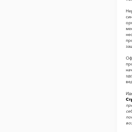
Не
си
ор
ме
не
пр
за
Оф
пр
на
зд
ве
Ид
Ст
пр
се
по
во