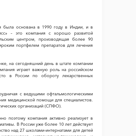
я была основана в 1990 году в Индии, и в
исс» – это компания с хорошо развитой
ельским центром, производящая более 90
ироким портфелем препаратов для лечения
нке, на сегодняшний день в штате компании
омпания играет важную роль на российском
сто в России по обороту лекарственных
трудничая с ведущими офтальмологическими
ния медицинской помощи для специалистов.
ических организаций (СПФО).
нно поэтому компания активно реализует в
ативы. В России уже более 10 лет действует
ство над 27 школами-интернатами для детей