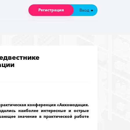
Регистрация
Регистрация
Вход
Вход
редвестнике
ации
практическая конференция «Аккомодация.
дались наиболее интересные и острые
шающее значение в практической работе