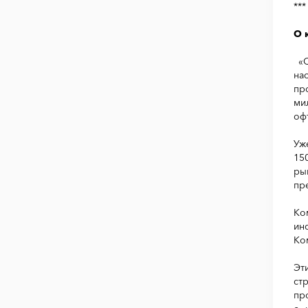
***
О 
«С
на
пр
ми
оф
Уж
15
ры
пр
Ко
ин
Ко
Эт
ст
пр