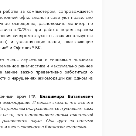
й работы за компьютером, сопровождается
состояний офтальмологи советуют правильно
очное освещение, расположить монитор не
авила «20/20»: при работе перед экраном
чения синдрома «сухого глаза» используется
Моно) и увлажняющие капли, оказывающие
лик® и Офтолик® БК.
то очень серьезная и социально значимая
еменное диагностика и максимально раннее
е менее важно превентивно заботиться о
ти о нарушениях аккомодации как одном из
уженный врач РФ,
Владимира Витальевич
аккомодации. И нельзя сказать, что все эти
о временем она развивается и украшает сама
е на то, что с появлением новых технологий
 развивается наука. Она идет за новыми
о и очень сложного в биологии человека
».