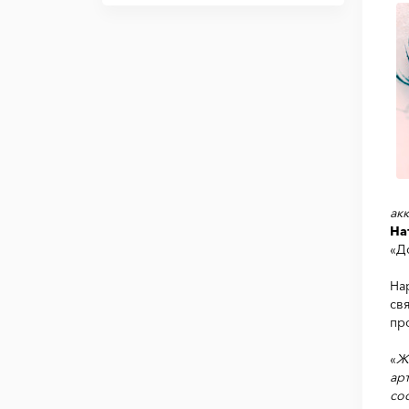
ак
На
«Д
На
св
пр
«
Ж
ар
со