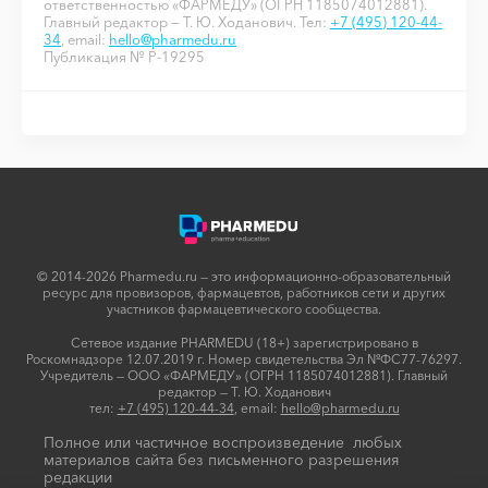
ответственностью «ФАРМЕДУ» (ОГРН 1185074012881).
Главный редактор — Т. Ю. Ходанович. Тел:
+7 (495) 120-44-
34
, email:
hello@pharmedu.ru
Публикация № P-19295
© 2014-2026 Pharmedu.ru — это информационно-образовательный
ресурс для провизоров, фармацевтов, работников сети и других
участников фармацевтического сообщества.
Сетевое издание PHARMEDU (18+) зарегистрировано в
Роскомнадзоре 12.07.2019 г. Номер свидетельства Эл №ФС77-76297.
Учредитель — ООО «ФАРМЕДУ» (ОГРН 1185074012881). Главный
редактор — Т. Ю. Ходанович
тел:
+7 (495) 120-44-34
, email:
hello@pharmedu.ru
Полное или частичное воспроизведение любых
материалов сайта без письменного разрешения
редакции