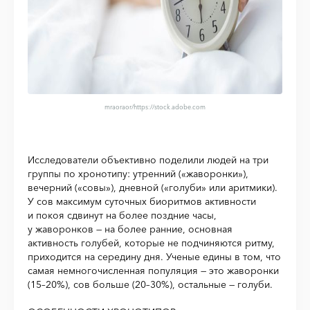
mraoraor
/https://stock.adobe.com
Исследователи объективно поделили людей на три
группы по хронотипу: утренний («жаворонки»),
вечерний («совы»), дневной («голуби» или аритмики).
У сов максимум суточных биоритмов активности
и покоя сдвинут на более поздние часы,
у жаворонков — на более ранние, основная
активность голубей, которые не подчиняются ритму,
приходится на середину дня. Ученые едины в том, что
самая немногочисленная популяция — это жаворонки
(15–20%), сов больше (20–30%), остальные — голуби.