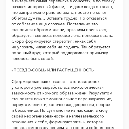
в интернете самая переписка в соцсетях, а по телеку
начался интересный фильм, — и даже когда он знает,
что завтра нужно рано вставать, просто не хочет
об этом думать… Вставать трудно. Но отказаться
от соблазнов еще сложнее. Постепенно это
становится образом жизни, организм привыкает,
образуется сдвижка: попозже лечь, попозже встать.
Скоро формируется стереотип: никак себя
не уложить, никак себя не поднять. Так образуется
порочный круг, который поддерживает привычку
человека быть совой.
«ПСЕВДО-СОВЫ» ИЛИ РАСПУЩЕННОСТЬ
Сформировавшаяся «сова» — это жаворонок,
у которого уже выработалась психологическая
зависимость от ночного образа жизни. Результатом
становятся психо-эмоциональное перенапряжение,
переутомление, и, конечно же, депрессии, невроз
и бессонница. По сути многие из нас сами, в силу
своей неорганизованности и наплевательского
отношения к себе, формируют жизнь, которая
чревата саморазрушением, а о росте и собственном