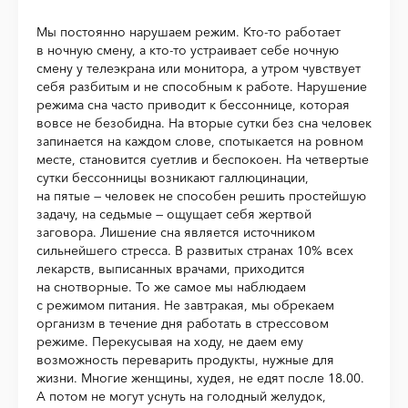
Мы постоянно нарушаем режим. Кто-то работает
в ночную смену, а кто-то устраивает себе ночную
смену у телеэкрана или монитора, а утром чувствует
себя разбитым и не способным к работе. Нарушение
режима сна часто приводит к бессоннице, которая
вовсе не безобидна. На вторые сутки без сна человек
запинается на каждом слове, спотыкается на ровном
месте, становится суетлив и беспокоен. На четвертые
сутки бессонницы возникают галлюцинации,
на пятые — человек не способен решить простейшую
задачу, на седьмые — ощущает себя жертвой
заговора. Лишение сна является источником
сильнейшего стресса. В развитых странах 10% всех
лекарств, выписанных врачами, приходится
на снотворные. То же самое мы наблюдаем
с режимом питания. Не завтракая, мы обрекаем
организм в течение дня работать в стрессовом
режиме. Перекусывая на ходу, не даем ему
возможность переварить продукты, нужные для
жизни. Многие женщины, худея, не едят после 18.00.
А потом не могут уснуть на голодный желудок,