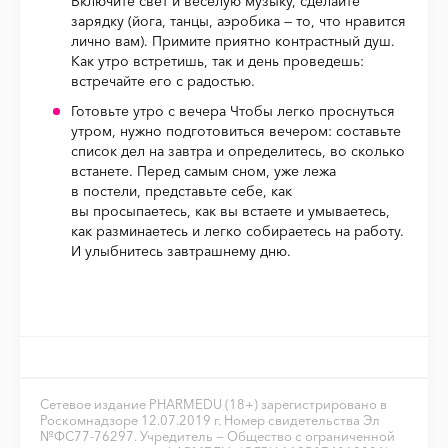
Включите свет и веселую музыку, сделайте
зарядку (йога, танцы, аэробика — то, что нравится
лично вам). Примите приятно контрастный душ.
Как утро встретишь, так и день проведешь:
встречайте его с радостью.
Готовьте утро с вечера Чтобы легко проснуться
утром, нужно подготовиться вечером: составьте
список дел на завтра и определитесь, во сколько
встанете. Перед самым сном, уже лежа
в постели, представьте себе, как
вы просыпаетесь, как вы встаете и умываетесь,
как разминаетесь и легко собираетесь на работу.
И улыбнитесь завтрашнему дню.
Сетевое издание PHARMEDU (18+) зарегистрировано в
Роскомнадзоре 12.07.2019 г. Номер свидетельства Эл
№ФС77-76297. Учредитель — Общество с ограниченной