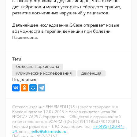
глюкоцереброзида и других липидов, что токсично
для нейронов и может ускорять нейродегенерацию,
развитие когнитивных нарушений у пациентов.
Дальнейшее исследование GCase открывает новые
возможности в терапии деменции при болезни
Паркинсона.
Теги
болезнь Паркинсона
клинические исследования
деменция
Поделиться:
Сетевое издание PHARMEDU (18+) зарегистрировано в
Роскомнадзоре 12.07.2019 г. Номер свидетельства Эл
№ФС77-76297. Учредитель — Общество с ограниченной
ответственностью «ФАРМЕДУ» (ОГРН 1185074012881).
Главный редактор — Т. Ю. Ходанович. Тел:
+7 (495) 120-44-
34
, email:
hello@pharmedu.ru
Публикация № P-37163