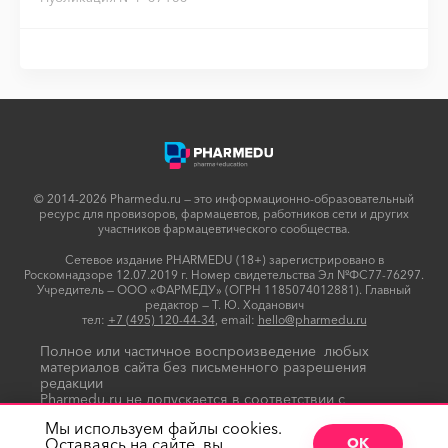
© 2014-2026 Pharmedu.ru — это информационно-образовательный
ресурс для провизоров, фармацевтов, работников сети и других
участников фармацевтического сообщества.
Сетевое издание PHARMEDU (18+) зарегистрировано в
Роскомнадзоре 12.07.2019 г. Номер свидетельства Эл №ФС77-76297.
Учредитель — ООО «ФАРМЕДУ» (ОГРН 1185074012881). Главный
редактор — Т. Ю. Ходанович
тел:
+7 (495) 120-44-34
, email:
hello@pharmedu.ru
Полное или частичное воспроизведение любых
материалов сайта без письменного разрешения
редакции
Pharmedu.ru не допускается в соответствии с
Политикой копирайтов
Мы используем файлы cookies.
Оставаясь на сайте, вы
ОК