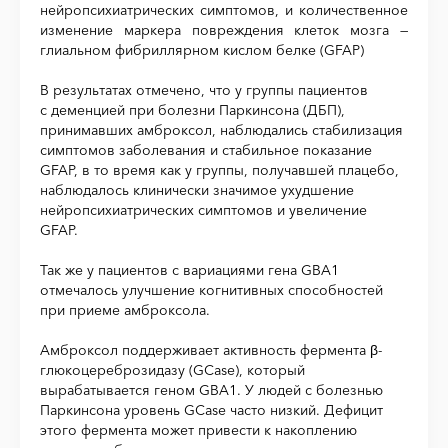
нейропсихиатрических симптомов, и количественное
изменение маркера повреждения клеток мозга —
глиальном фибриллярном кислом белке (GFAP)
В результатах отмечено, что у группы пациентов
с деменцией при болезни Паркинсона (ДБП),
принимавших амброксол, наблюдались стабилизация
симптомов заболевания и стабильное показание
GFAP, в то время как у группы, получавшей плацебо,
наблюдалось клинически значимое ухудшение
нейропсихиатрических симптомов и увеличение
GFAP.
Так же у пациентов с вариациями гена GBA1
отмечалось улучшение когнитивных способностей
при приеме амброксола.
Амброксол поддерживает активность фермента β-
глюкоцереброзидазу (GCase), который
вырабатывается геном GBA1. У людей с болезнью
Паркинсона уровень GCase часто низкий. Дефицит
этого фермента может привести к накоплению