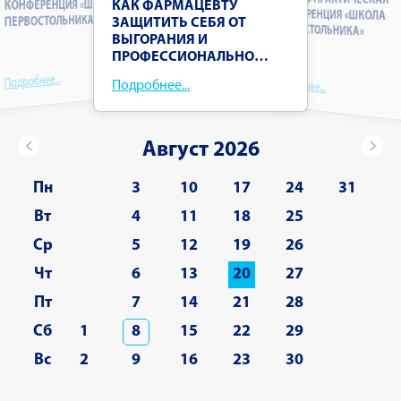
КОНФЕРЕНЦИЯ «ШКОЛА
КАК ФАРМАЦЕВТУ
КОНФЕРЕНЦИЯ «ШКОЛА
ПЕРВОСТОЛЬНИКА»
ЗАЩИТИТЬ СЕБЯ ОТ
ПЕРВОСТОЛЬНИКА»
ВЫГОРАНИЯ И
ПРОФЕССИОНАЛЬНО
УСПОКОИТЬ КЛИЕНТА В
Подробнее...
Подробнее...
Подробнее...
СТРЕССЕ
Август 2026
Пн
3
10
17
24
31
Вт
4
11
18
25
Ср
5
12
19
26
Чт
6
13
20
27
Пт
7
14
21
28
Сб
1
8
15
22
29
Вс
2
9
16
23
30