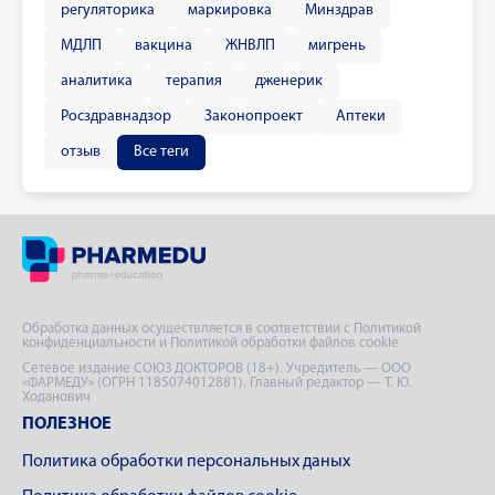
регуляторика
маркировка
Минздрав
МДЛП
вакцина
ЖНВЛП
мигрень
аналитика
терапия
дженерик
Росздравнадзор
Законопроект
Аптеки
отзыв
Все теги
Обработка данных осуществляется в соответствии с Политикой
конфиденциальности и Политикой обработки файлов cookie
Сетевое издание СОЮЗ ДОКТОРОВ (18+). Учредитель — ООО
«ФАРМЕДУ» (ОГРН 1185074012881). Главный редактор — Т. Ю.
Ходанович
ПОЛЕЗНОЕ
Политика обработки персональных даных