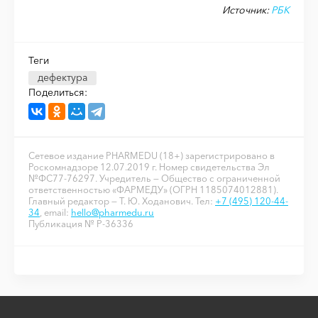
Источник:
РБК
Теги
дефектура
Поделиться:
Сетевое издание PHARMEDU (18+) зарегистрировано в
Роскомнадзоре 12.07.2019 г. Номер свидетельства Эл
№ФС77-76297. Учредитель — Общество с ограниченной
ответственностью «ФАРМЕДУ» (ОГРН 1185074012881).
Главный редактор — Т. Ю. Ходанович. Тел:
+7 (495) 120-44-
34
, email:
hello@pharmedu.ru
Публикация № P-36336