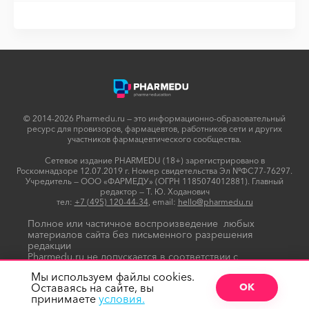
© 2014-2026 Pharmedu.ru — это информационно-образовательный
ресурс для провизоров, фармацевтов, работников сети и других
участников фармацевтического сообщества.
Сетевое издание PHARMEDU (18+) зарегистрировано в
Роскомнадзоре 12.07.2019 г. Номер свидетельства Эл №ФС77-76297.
Учредитель — ООО «ФАРМЕДУ» (ОГРН 1185074012881). Главный
редактор — Т. Ю. Ходанович
тел:
+7 (495) 120-44-34
, email:
hello@pharmedu.ru
Полное или частичное воспроизведение любых
материалов сайта без письменного разрешения
редакции
Pharmedu.ru не допускается в соответствии с
Политикой копирайтов
Мы используем файлы cookies.
Оставаясь на сайте, вы
ОК
принимаете
условия.