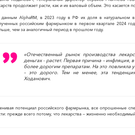
карств продолжает расти, как и их валовый объем. Это касается 
 данным AlphaRM, в 2023 году в РФ их доля в натуральном в
лученных российским фармрынком в первом квартале 2024 года,
льше, чем за аналогичный период в прошлом году.
«Отечественный рынок производства лекарст
деньгах - растет. Первая причина – инфляция, 
более дорогим препаратам. На это повлияла у
– это дорого. Тем не менее, эта тенденция
Ходанович.
енивая потенциал российского фармрынка, все опрошенные спец
сти: прежде всего потому, что лекарства — жизненно необходимый