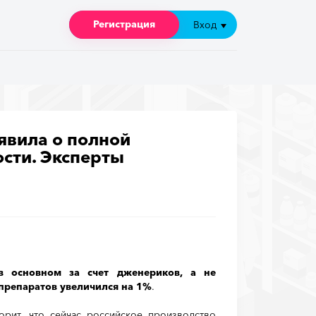
Регистрация
Регистрация
Вход
Вход
явила о полной
сти. Эксперты
 в основном за счет дженериков, а не
 препаратов увеличился на 1%
.
орит, что сейчас российское производство