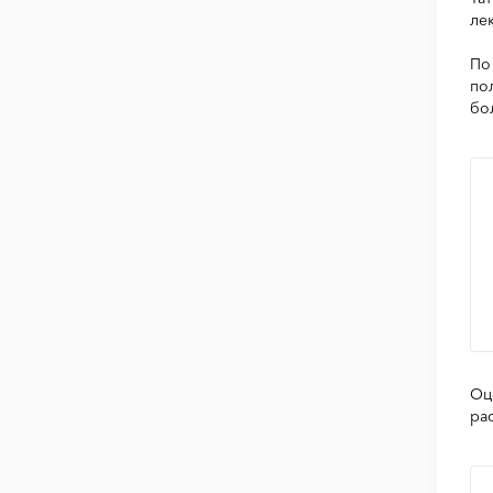
ле
По
по
бо
Оц
ра