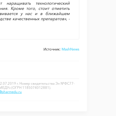
 наращивать технологический
ия. Кроме того, стоит отметить
звивается у нас и в ближайшем
стве качественных препаратов», -
Источник:
MashNews
2.07.2019 г. Номер свидетельства Эл №ФС77-
РМЕДУ» (ОГРН 1185074012881).
o@pharmedu.ru