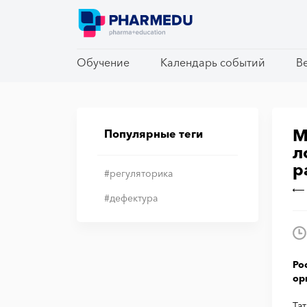
Обучение
Обучение
Календарь событий
Календарь событий
В
В
M
Популярные теги
л
р
#регуляторика
#дефектура
Ро
ор
Та