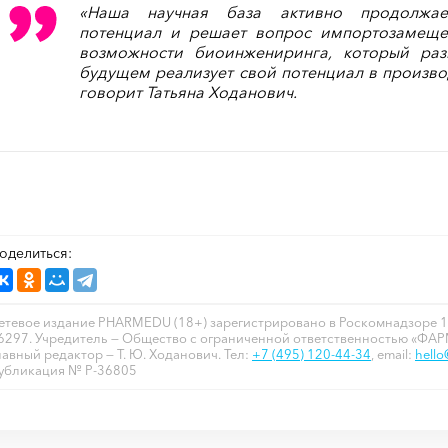
«Наша научная база активно продолжает
потенциал и решает вопрос импортозамещен
возможности биоинжениринга, который ра
будущем реализует свой потенциал в производ
говорит Татьяна Ходанович.
оделиться:
етевое издание PHARMEDU (18+) зарегистрировано в Роскомнадзоре 1
6297. Учредитель — Общество с ограниченной ответственностью «ФА
лавный редактор — Т. Ю. Ходанович. Тел:
+7 (495) 120-44-34
, email:
hell
убликация № P-36805