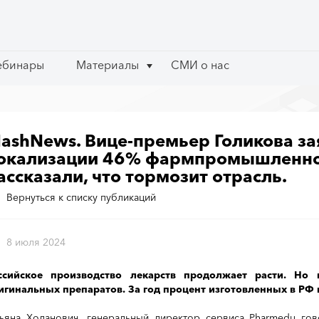
ебинары
ебинары
Материалы
Материалы
СМИ о нас
СМИ о нас
ashNews. Вице-премьер Голикова за
окализации 46% фармпромышленно
ассказали, что тормозит отрасль.
Вернуться к списку публикаций
8 июля 2024
ссийское производство лекарств продолжает расти. Но
игинальных препаратов. За год процент изготовленных в РФ
тьяна Ходанович, генеральный директор сервиса Pharmedu гов