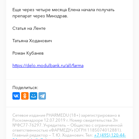
Еще через четыре месяца Елена начала получать
препарат через Минздрав.
Статья на Ленте
Татьяна Ходанович
Роман Кубанев
https://delo.modulbank.ru/all/farma
Поделиться:
Сетевое издание PHARMEDU (18+) зарегистрировано в
Роскомнадзоре 12.07.2019 г. Номер свидетельства Эл
№ФС77-76297. Учредитель — Общество с ограниченной
ответственностью «ФАРМЕДУ» (ОГРН 1185074012881).
Главный редактор — Т. Ю. Ходанович. Тел:
+7 (495) 120-44-