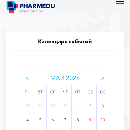
Календарь событий
<
МАЙ 2026
>
ПН
ВТ
СР
ЧТ
ПТ
СБ
ВС
27
28
29
30
1
2
3
4
5
6
7
8
9
10