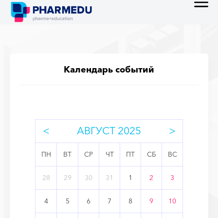
Календарь событий
<
АВГУСТ 2025
>
ПН
ВТ
СР
ЧТ
ПТ
СБ
ВС
28
29
30
31
1
2
3
4
5
6
7
8
9
10