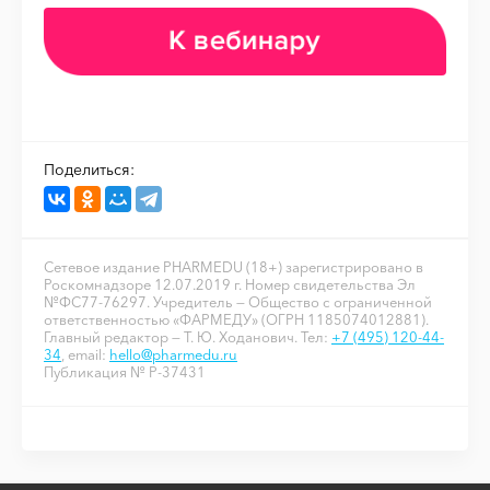
Поделиться:
Сетевое издание PHARMEDU (18+) зарегистрировано в
Роскомнадзоре 12.07.2019 г. Номер свидетельства Эл
№ФС77-76297. Учредитель — Общество с ограниченной
ответственностью «ФАРМЕДУ» (ОГРН 1185074012881).
Главный редактор — Т. Ю. Ходанович. Тел:
+7 (495) 120-44-
34
, email:
hello@pharmedu.ru
Публикация № P-37431