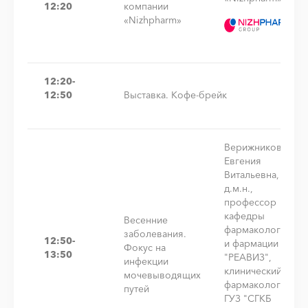
12:20
компании
«Nizhpharm»
12:20-
12:50
Выставка. Кофе-брейк
Верижникова
Евгения
Витальевна,
д.м.н.,
профессор
кафедры
Весенние
фармакологии
заболевания.
12:50-
и фармации
Фокус на
13:50
"РЕАВИЗ",
инфекции
клинический
мочевыводящих
фармаколог
путей
ГУЗ "СГКБ