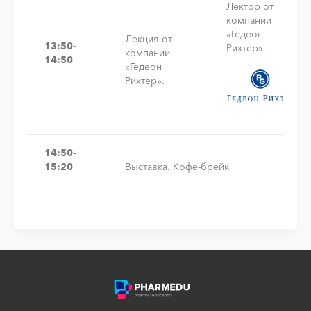
Лектор от
компании
«Гедеон
Лекция от
13:50-
Рихтер».
компании
14:50
«Гедеон
Рихтер».
14:50-
15:20
Выставка. Кофе-брейк