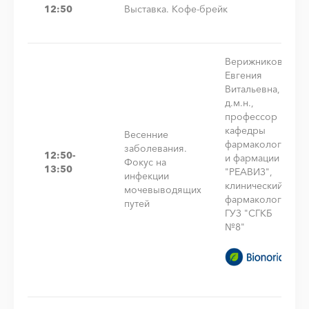
12:50
Выставка. Кофе-брейк
Верижникова
Евгения
Витальевна,
д.м.н.,
профессор
кафедры
Весенние
фармакологии
заболевания.
12:50-
и фармации
Фокус на
13:50
"РЕАВИЗ",
инфекции
клинический
мочевыводящих
фармаколог
путей
ГУЗ "СГКБ
№8"