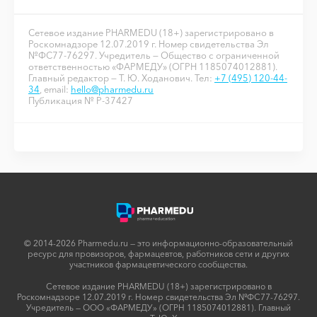
Сетевое издание PHARMEDU (18+) зарегистрировано в
Роскомнадзоре 12.07.2019 г. Номер свидетельства Эл
№ФС77-76297. Учредитель — Общество с ограниченной
ответственностью «ФАРМЕДУ» (ОГРН 1185074012881).
Главный редактор — Т. Ю. Ходанович. Тел:
+7 (495) 120-44-
34
, email:
hello@pharmedu.ru
Публикация № P-37427
© 2014-2026 Pharmedu.ru — это информационно-образовательный
ресурс для провизоров, фармацевтов, работников сети и других
участников фармацевтического сообщества.
Сетевое издание PHARMEDU (18+) зарегистрировано в
Роскомнадзоре 12.07.2019 г. Номер свидетельства Эл №ФС77-76297.
Учредитель — ООО «ФАРМЕДУ» (ОГРН 1185074012881). Главный