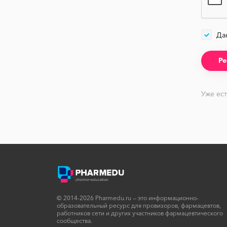
Да
Уже ест
© 2014-2026 Pharmedu.ru — это информационно-
образовательный ресурс для провизоров, фармацевтов,
работников сети и других участников фармацевтического
сообщества.