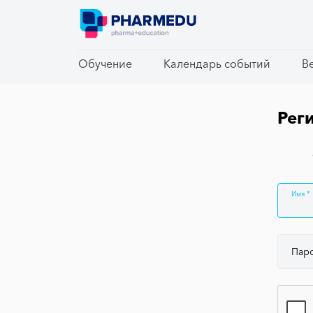
Обучение
Обучение
Календарь событий
Календарь событий
В
В
Рег
Имя
Пар