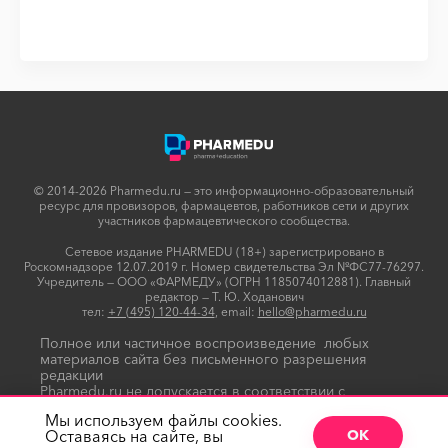
© 2014-2026 Pharmedu.ru — это информационно-образовательный
ресурс для провизоров, фармацевтов, работников сети и других
участников фармацевтического сообщества.
Сетевое издание PHARMEDU (18+) зарегистрировано в
Роскомнадзоре 12.07.2019 г. Номер свидетельства Эл №ФС77-76297.
Учредитель — ООО «ФАРМЕДУ» (ОГРН 1185074012881). Главный
редактор — Т. Ю. Ходанович
тел:
+7 (495) 120-44-34
, email:
hello@pharmedu.ru
Полное или частичное воспроизведение любых
материалов сайта без письменного разрешения
редакции
Pharmedu.ru не допускается в соответствии с
Политикой копирайтов
Мы используем файлы cookies.
Оставаясь на сайте, вы
ОК