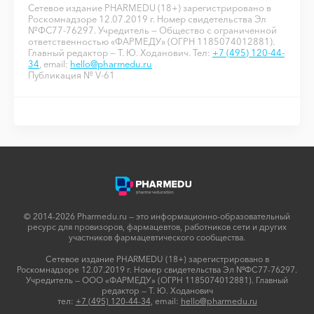
Сетевое издание PHARMEDU (18+) зарегистрировано в
Роскомнадзоре 12.07.2019 г. Номер свидетельства Эл
№ФС77-76297. Учредитель — Общество с ограниченной
ответственностью «ФАРМЕДУ» (ОГРН 1185074012881).
Главный редактор — Т. Ю. Ходанович. Тел:
+7 (495) 120-44-
34
, email:
hello@pharmedu.ru
Публикация № V-61
© 2014-2026 Pharmedu.ru — это информационно-образовательный
ресурс для провизоров, фармацевтов, работников сети и других
участников фармацевтического сообщества.
Сетевое издание PHARMEDU (18+) зарегистрировано в
Роскомнадзоре 12.07.2019 г. Номер свидетельства Эл №ФС77-76297.
Учредитель — ООО «ФАРМЕДУ» (ОГРН 1185074012881). Главный
редактор — Т. Ю. Ходанович
тел:
+7 (495) 120-44-34
, email:
hello@pharmedu.ru