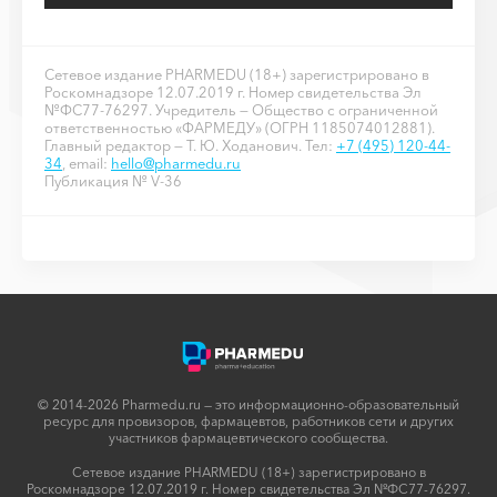
Сетевое издание PHARMEDU (18+) зарегистрировано в
Роскомнадзоре 12.07.2019 г. Номер свидетельства Эл
№ФС77-76297. Учредитель — Общество с ограниченной
ответственностью «ФАРМЕДУ» (ОГРН 1185074012881).
Главный редактор — Т. Ю. Ходанович. Тел:
+7 (495) 120-44-
34
, email:
hello@pharmedu.ru
Публикация № V-36
© 2014-2026 Pharmedu.ru — это информационно-образовательный
ресурс для провизоров, фармацевтов, работников сети и других
участников фармацевтического сообщества.
Сетевое издание PHARMEDU (18+) зарегистрировано в
Роскомнадзоре 12.07.2019 г. Номер свидетельства Эл №ФС77-76297.