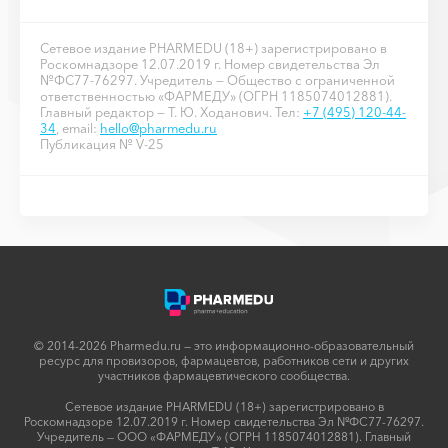
Сетевое издание PHARMEDU (18+) зарегистрировано в
Роскомнадзоре 12.07.2019 г. Номер свидетельства Эл
№ФС77-76297. Учредитель — Общество с ограниченной
ответственностью «ФАРМЕДУ» (ОГРН 1185074012881).
Главный редактор — Т. Ю. Ходанович. Тел:
+7 (495) 120-44-
34
, email:
hello@pharmedu.ru
Публикация № V-25
© 2014-2026 Pharmedu.ru — это информационно-образовательный
ресурс для провизоров, фармацевтов, работников сети и других
участников фармацевтического сообщества.
Сетевое издание PHARMEDU (18+) зарегистрировано в
Роскомнадзоре 12.07.2019 г. Номер свидетельства Эл №ФС77-76297.
Учредитель — ООО «ФАРМЕДУ» (ОГРН 1185074012881). Главный