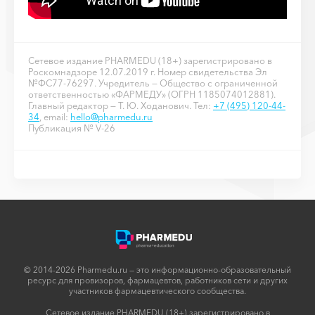
Сетевое издание PHARMEDU (18+) зарегистрировано в
Роскомнадзоре 12.07.2019 г. Номер свидетельства Эл
№ФС77-76297. Учредитель — Общество с ограниченной
ответственностью «ФАРМЕДУ» (ОГРН 1185074012881).
Главный редактор — Т. Ю. Ходанович. Тел:
+7 (495) 120-44-
34
, email:
hello@pharmedu.ru
Публикация № V-26
© 2014-2026 Pharmedu.ru — это информационно-образовательный
ресурс для провизоров, фармацевтов, работников сети и других
участников фармацевтического сообщества.
Сетевое издание PHARMEDU (18+) зарегистрировано в