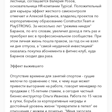
лестнице, соглашается Валерия Розов,
основательница HR-компании Typical. Положительный
для карьеры эффект жесткого самоконтроля
отмечает и Алексей Баранов, владелец проектов по
корпоративному образованию Constructor.Team и
PlaySTRONG. За несколько лет "режима ниндзя"
Баранов, по его словам, увеличил доход в пять раз и
приобрел вес в профессиональном сообществе. При
этом личная жизнь пошла прахом, за год он не взял
ни дня отпуска, а "самой неудачной инвестицией"
оказалась покупка абонемента в фитнес-клуб, куда
Баранов сходил два раза.
Эффект выжившего
Отсутствие времени для занятий спортом - сущие
мелочи по сравнению с тем, к чему еще может
привести выгорание на работе, говорит менеджер по
продажам с 15-летним стажем, а сегодня частный
бизнес-инструктор Ольга Иванова. Работа по 15 часов
в сутки, борьба за корпоративные награды и
достойный уровень жизни "превратили в пепел" ее
отношения с мужем и дочерью. "Меня засосала