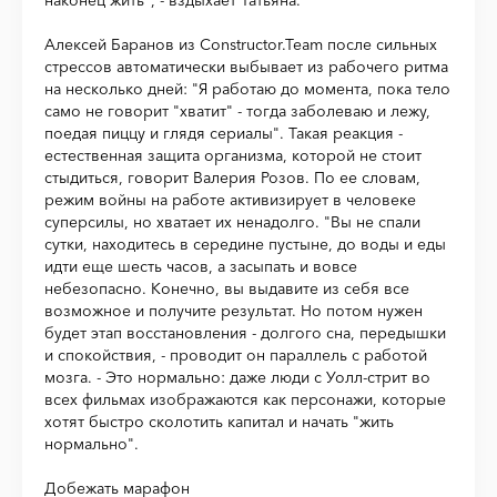
наконец жить", - вздыхает Татьяна.
Алексей Баранов из Constructor.Team после сильных
стрессов автоматически выбывает из рабочего ритма
на несколько дней: "Я работаю до момента, пока тело
само не говорит "хватит" - тогда заболеваю и лежу,
поедая пиццу и глядя сериалы". Такая реакция -
естественная защита организма, которой не стоит
стыдиться, говорит Валерия Розов. По ее словам,
режим войны на работе активизирует в человеке
суперсилы, но хватает их ненадолго. "Вы не спали
сутки, находитесь в середине пустыне, до воды и еды
идти еще шесть часов, а засыпать и вовсе
небезопасно. Конечно, вы выдавите из себя все
возможное и получите результат. Но потом нужен
будет этап восстановления - долгого сна, передышки
и спокойствия, - проводит он параллель с работой
мозга. - Это нормально: даже люди с Уолл-стрит во
всех фильмах изображаются как персонажи, которые
хотят быстро сколотить капитал и начать "жить
нормально".
Добежать марафон