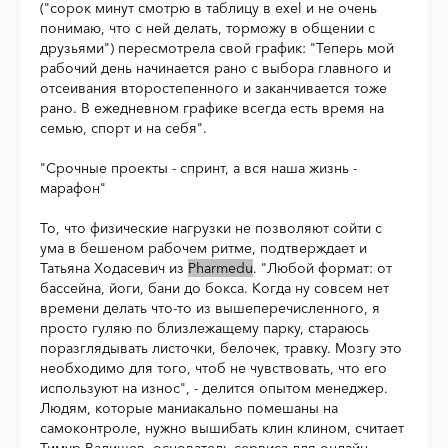
("сорок минут смотрю в таблицу в exel и не очень
понимаю, что с ней делать, торможу в общении с
друзьями") пересмотрела свой график: "Теперь мой
рабочий день начинается рано с выбора главного и
отсеивания второстепенного и заканчивается тоже
рано. В ежедневном графике всегда есть время на
семью, спорт и на себя".
"Срочные проекты - спринт, а вся наша жизнь -
марафон"
То, что физические нагрузки не позволяют сойти с
ума в бешеном рабочем ритме, подтверждает и
Татьяна Ходасевич из
Pharmedu
. "Любой формат: от
бассейна, йоги, бани до бокса. Когда ну совсем нет
времени делать что-то из вышеперечисленного, я
просто гуляю по близлежащему парку, стараюсь
поразглядывать листочки, белочек, травку. Мозгу это
необходимо для того, чтоб не чувствовать, что его
используют на износ", - делится опытом менеджер.
Людям, которые маниакально помешаны на
самоконтроле, нужно вышибать клин клином, считает