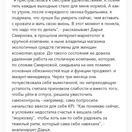
"Я пристрастилась к быстрым удовольствиям. К осени
пить каждые выходные стало для меня нормой. А как-
то утром, после очередного звонка будильника, я
подумала, что лучше бы умереть сейчас, чем вставать
с кровати и жить свою жизнь. В этот момент я поняла,
что надо что-то делать", - рассказывает Дарья
Смирнова, в прошлом интернет-маркетолог в
крупной компании, а ныне владелица магазина
экологичных средств гигиены для женщин
ecowoman.space. До такого состояния ее довела
удаленная работа на столичную компанию, которая,
по словам Смирновой, скидывала на нее помимо
основных обязанностей еще и функции проджект- и
аккаунт-менеджера. Через три месяца она
почувствовала себя вымотанной, но непреходящую
усталость считала признаком слабости и вместо того,
чтобы уйти в отпуск, решила ужесточить
самоконтроль - например, сама попросила
начальство ввести для себя KPI. "Как понимаю сейчас,
в условиях недостатка счастья я вешала себе
"морковку", чтобы хоть как-то себя радовать за
тяжелый ритм, который сама себе навязала", -
анализирует Дарья.