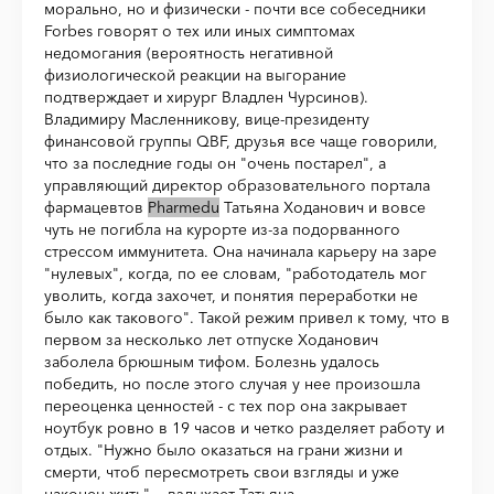
морально, но и физически - почти все собеседники
Forbes говорят о тех или иных симптомах
недомогания (вероятность негативной
физиологической реакции на выгорание
подтверждает и хирург Владлен Чурсинов).
Владимиру Масленникову, вице-президенту
финансовой группы QBF, друзья все чаще говорили,
что за последние годы он "очень постарел", а
управляющий директор образовательного портала
фармацевтов
Pharmedu
Татьяна Ходанович и вовсе
чуть не погибла на курорте из-за подорванного
стрессом иммунитета. Она начинала карьеру на заре
"нулевых", когда, по ее словам, "работодатель мог
уволить, когда захочет, и понятия переработки не
было как такового". Такой режим привел к тому, что в
первом за несколько лет отпуске Ходанович
заболела брюшным тифом. Болезнь удалось
победить, но после этого случая у нее произошла
переоценка ценностей - с тех пор она закрывает
ноутбук ровно в 19 часов и четко разделяет работу и
отдых. "Нужно было оказаться на грани жизни и
смерти, чтоб пересмотреть свои взгляды и уже