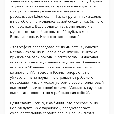
желаниям отдали меня в музыкальную школу. Будучи
людьми работающими, за руку меня не водили, но
контролировали результаты моей учебы, -
рассказывает Шленская. - Так как ругани и скандалов
я не любила, приходилось самой следить, как бы чего
не профукать. Ведь родители за меня платили в
музыкалке, как сейчас помню, 21 рубль в месяц.
Большие деньги. Надо соответствовать".
Этот эффект преследовал ее до 40 лет: "Кукушечка
местами ехала, но в целом привыкаешь". Выйти из
кризиса помогли походы к психологам. "Я наконец
поняла, что не могу отвечать за убийство Кеннеди и
вот за эти 50 вещей тоже, это выше моих сил и
компетенций", - говорит Юлия. Теперь она не
убивается из-за неудач, не страдает от рабочего
перфекционизма и может устроить себе внеплановый
выходной, если это необходимо: "Осталось научиться
выключать телефон, но я работаю над собой".
Цели ставить нужно, и амбиции - это прекрасно, но
нельзя путать их с паранойей, предостерегает
соосновательница сервиса аренды вещей Next2U