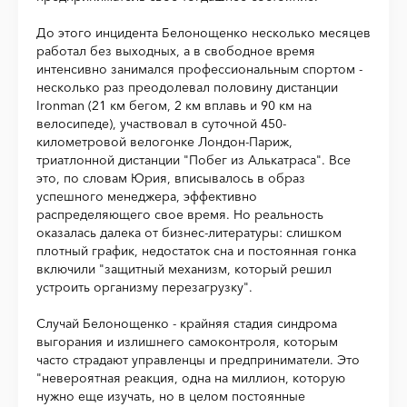
До этого инцидента Белонощенко несколько месяцев
работал без выходных, а в свободное время
интенсивно занимался профессиональным спортом -
несколько раз преодолевал половину дистанции
Ironman (21 км бегом, 2 км вплавь и 90 км на
велосипеде), участвовал в суточной 450-
километровой велогонке Лондон-Париж,
триатлонной дистанции "Побег из Алькатраса". Все
это, по словам Юрия, вписывалось в образ
успешного менеджера, эффективно
распределяющего свое время. Но реальность
оказалась далека от бизнес-литературы: слишком
плотный график, недостаток сна и постоянная гонка
включили "защитный механизм, который решил
устроить организму перезагрузку".
Случай Белонощенко - крайняя стадия синдрома
выгорания и излишнего самоконтроля, которым
часто страдают управленцы и предприниматели. Это
"невероятная реакция, одна на миллион, которую
нужно еще изучать, но в целом постоянные