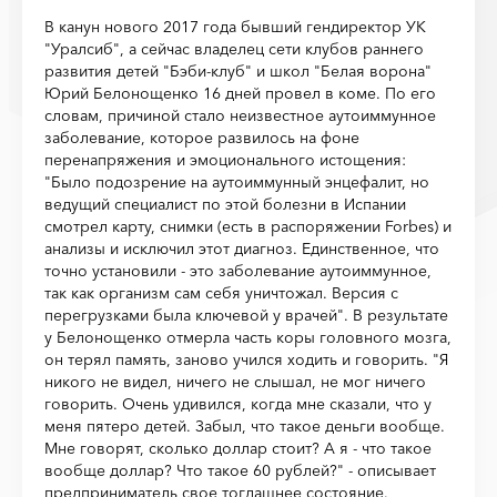
В канун нового 2017 года бывший гендиректор УК
"Уралсиб", а сейчас владелец сети клубов раннего
развития детей "Бэби-клуб" и школ "Белая ворона"
Юрий Белонощенко 16 дней провел в коме. По его
словам, причиной стало неизвестное аутоиммунное
заболевание, которое развилось на фоне
перенапряжения и эмоционального истощения:
"Было подозрение на аутоиммунный энцефалит, но
ведущий специалист по этой болезни в Испании
смотрел карту, снимки (есть в распоряжении Forbes) и
анализы и исключил этот диагноз. Единственное, что
точно установили - это заболевание аутоиммунное,
так как организм сам себя уничтожал. Версия с
перегрузками была ключевой у врачей". В результате
у Белонощенко отмерла часть коры головного мозга,
он терял память, заново учился ходить и говорить. "Я
никого не видел, ничего не слышал, не мог ничего
говорить. Очень удивился, когда мне сказали, что у
меня пятеро детей. Забыл, что такое деньги вообще.
Мне говорят, сколько доллар стоит? А я - что такое
вообще доллар? Что такое 60 рублей?" - описывает
предприниматель свое тогдашнее состояние.