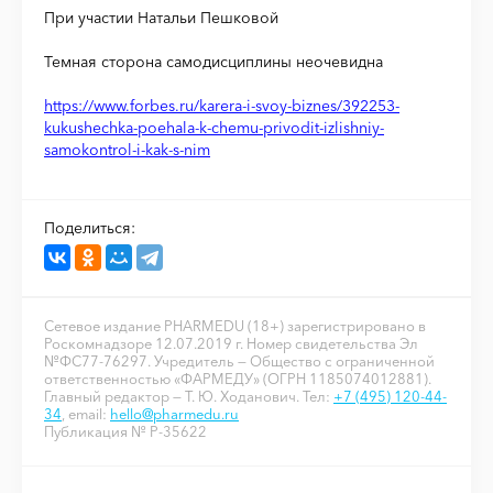
При участии Натальи Пешковой
Темная сторона самодисциплины неочевидна
https://www.forbes.ru/karera-i-svoy-biznes/392253-
kukushechka-poehala-k-chemu-privodit-izlishniy-
samokontrol-i-kak-s-nim
Поделиться:
Сетевое издание PHARMEDU (18+) зарегистрировано в
Роскомнадзоре 12.07.2019 г. Номер свидетельства Эл
№ФС77-76297. Учредитель — Общество с ограниченной
ответственностью «ФАРМЕДУ» (ОГРН 1185074012881).
Главный редактор — Т. Ю. Ходанович. Тел:
+7 (495) 120-44-
34
, email:
hello@pharmedu.ru
Публикация № P-35622