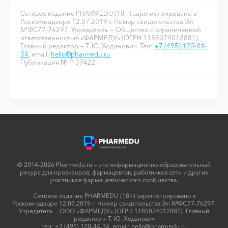
Сетевое издание PHARMEDU (18+) зарегистрировано в
Роскомнадзоре 12.07.2019 г. Номер свидетельства Эл
№ФС77-76297. Учредитель — Общество с ограниченной
ответственностью «ФАРМЕДУ» (ОГРН 1185074012881).
Главный редактор — Т. Ю. Ходанович. Тел:
+7 (495) 120-44-
34
, email:
hello@pharmedu.ru
Публикация № P-37422
© 2014-2026 Pharmedu.ru — это информационно-образовательный
ресурс для провизоров, фармацевтов, работников сети и других
участников фармацевтического сообщества.
Сетевое издание PHARMEDU (18+) зарегистрировано в
Роскомнадзоре 12.07.2019 г. Номер свидетельства Эл №ФС77-76297.
Учредитель — ООО «ФАРМЕДУ» (ОГРН 1185074012881). Главный
редактор — Т. Ю. Ходанович
тел:
+7 (495) 120-44-34
, email:
hello@pharmedu.ru