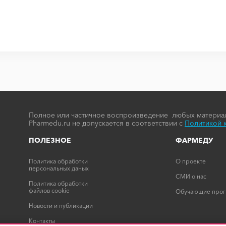
Полное или частичное воспроизведение любых материал
Pharmedu.ru не допускается в соответствии с
Политикой 
ПОЛЕЗНОЕ
ФАРМЕДУ
Политика обработки
О проекте
персональных даных
СМИ о нас
Политика обработки
файлов cookie
Обучающие про
Новости и публикации
Контакты