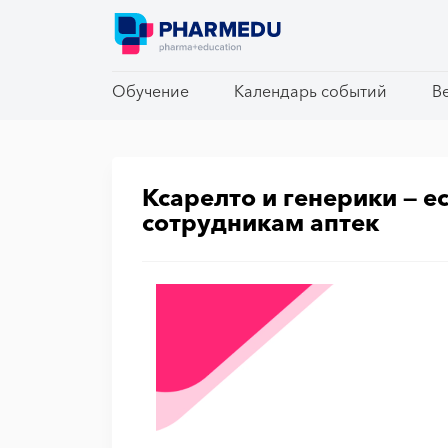
Обучение
Обучение
Календарь событий
Календарь событий
В
В
Ксарелто и генерики — е
сотрудникам аптек