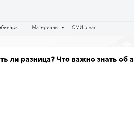
ебинары
ебинары
Материалы
Материалы
СМИ о нас
СМИ о нас
сть ли разница? Что важно знать об 