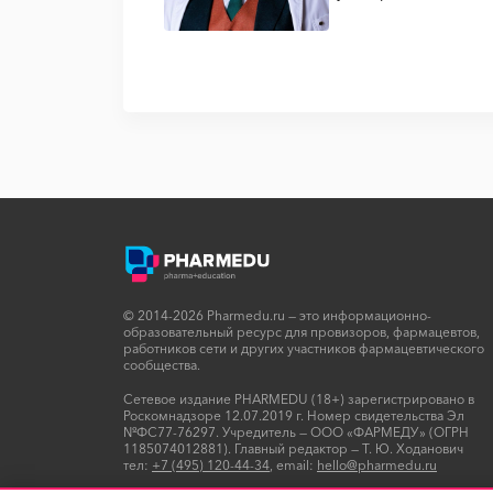
© 2014-2026 Pharmedu.ru — это информационно-
образовательный ресурс для провизоров, фармацевтов,
работников сети и других участников фармацевтического
сообщества.
Сетевое издание PHARMEDU (18+) зарегистрировано в
Роскомнадзоре 12.07.2019 г. Номер свидетельства Эл
№ФС77-76297. Учредитель — ООО «ФАРМЕДУ» (ОГРН
1185074012881). Главный редактор — Т. Ю. Ходанович
тел:
+7 (495) 120-44-34
, email:
hello@pharmedu.ru